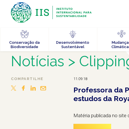
Conservação da
Desenvolvimento
Mudança
Biodiversidade
Sustentável
Climática
Notícias
> Clippin
COMPARTILHE
11.09.18
Professora da P
estudos da Roya
Matéria publicada no site 