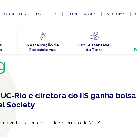
SOBRE O IIS
PROJETOS
PUBLICAÇÕES
NOTÍCIAS
s
Restauração de
Uso Sustentável
s
Ecossistemas
da Terra
E
g
UC-Rio e diretora do IIS ganha bolsa
l Society
da revista Galileu em 11 de setembro de 2018.