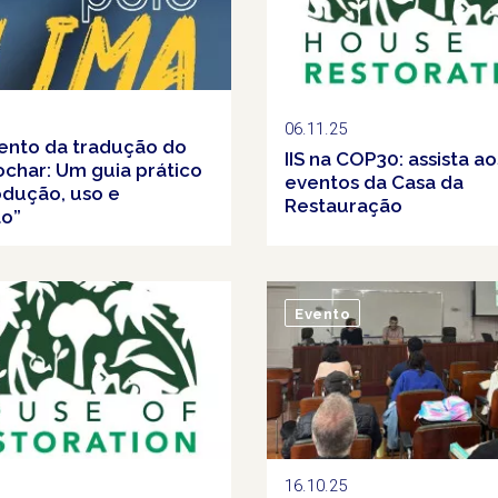
06.11.25
nto da tradução do
IIS na COP30: assista ao
iochar: Um guia prático
eventos da Casa da
odução, uso e
Restauração
ão”
Evento
16.10.25