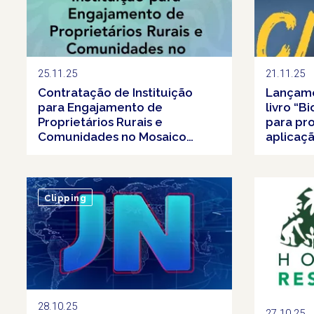
25.11.25
21.11.25
Contratação de Instituição
Lançame
para Engajamento de
livro “B
Proprietários Rurais e
para pr
Comunidades no Mosaico
aplicaç
Gurupi, Maranhão.
Clipping
28.10.25
27.10.25