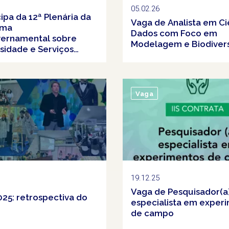
05.02.26
icipa da 12ª Plenária da
Vaga de Analista em Ci
rma
Dados com Foco em
vernamental sobre
Modelagem e Biodiver
sidade e Serviços
êmicos (IPBES)
Vaga
19.12.25
Vaga de Pesquisador(a
025: retrospectiva do
especialista em exper
de campo