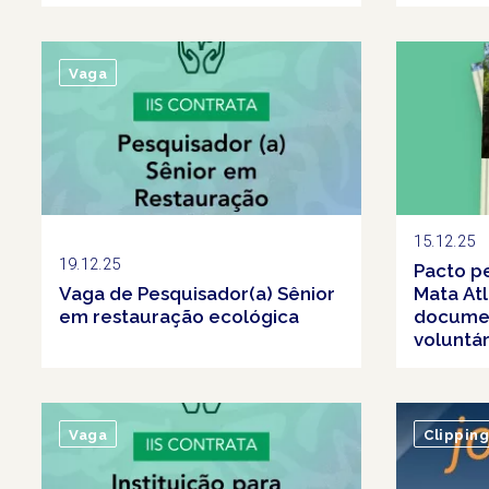
Vaga
15.12.25
19.12.25
Pacto p
Vaga de Pesquisador(a) Sênior
Mata Atl
em restauração ecológica
docume
voluntá
Vaga
Clipping