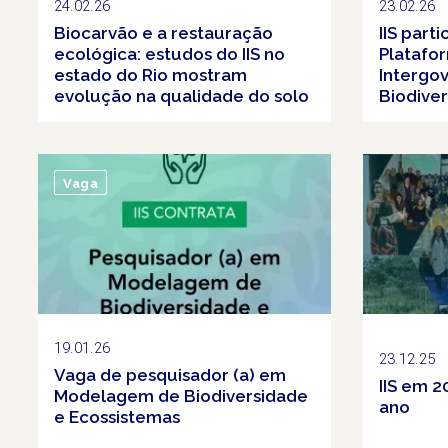
24.02.26
23.02.26
Biocarvão e a restauração
IIS part
ecológica: estudos do IIS no
Platafo
estado do Rio mostram
Intergo
evolução na qualidade do solo
Biodiver
Ecossist
Vaga
19.01.26
23.12.25
Vaga de pesquisador (a) em
IIS em 2
Modelagem de Biodiversidade
ano
e Ecossistemas