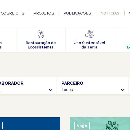
SOBRE O IIS
PROJETOS
PUBLICAÇÕES
NOTÍCIAS
s
Restauração de
Uso Sustentável
s
Ecossistemas
da Terra
E
ABORADOR
PARCEIRO
BUSCAR
s
Todos
Vaga