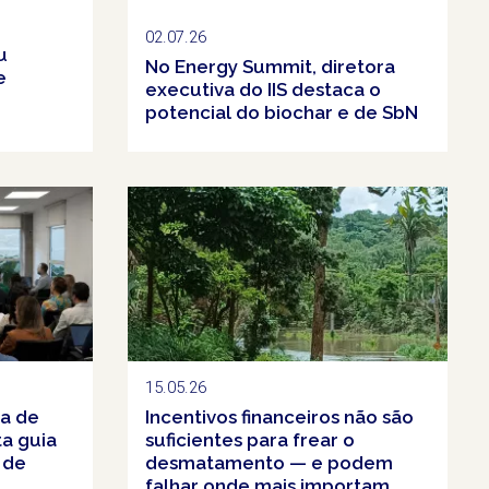
02.07.26
u
No Energy Summit, diretora
e
executiva do IIS destaca o
potencial do biochar e de SbN
15.05.26
ia de
Incentivos financeiros não são
ta guia
suficientes para frear o
 de
desmatamento — e podem
falhar onde mais importam