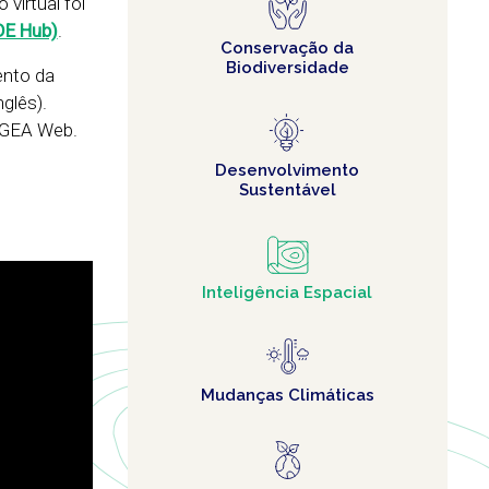
virtual foi
DE Hub)
.
Conservação da
Biodiversidade
ento da
glês).
ANGEA Web.
Desenvolvimento
Sustentável
Inteligência Espacial
Mudanças Climáticas