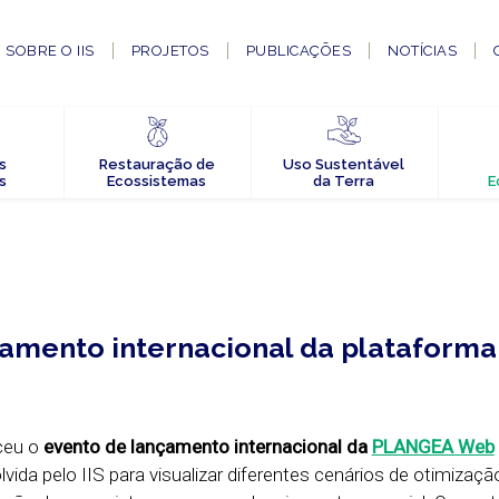
SOBRE O IIS
PROJETOS
PUBLICAÇÕES
NOTÍCIAS
s
Restauração de
Uso Sustentável
s
Ecossistemas
da Terra
E
amento internacional da plataforma
ceu o
evento de
lançamento internacional
da
PLANGEA Web
vida pelo IIS para visualizar diferentes cenários de otimizaç