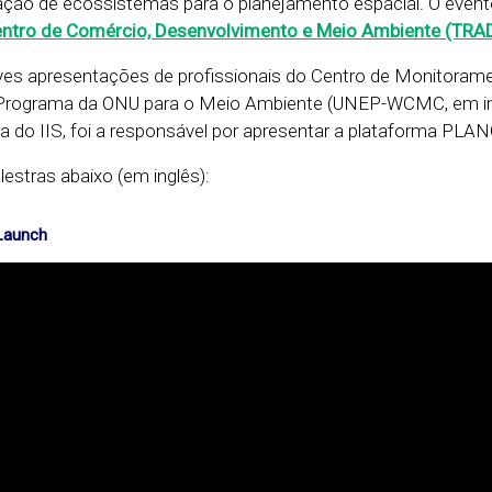
ção de ecossistemas para o planejamento espacial. O evento 
ntro de Comércio, Desenvolvimento e Meio Ambiente (TRA
es apresentações de profissionais do Centro de Monitoram
Programa da ONU para o Meio Ambiente (UNEP-WCMC, em in
a do IIS, foi a responsável por apresentar a plataforma PL
estras abaixo (em inglês):
Launch