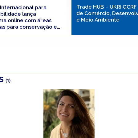
Trade HUB – UKRI GCRF
 Internacional para
de Comércio, Desenvol
bilidade lança
e Meio Ambiente
ma online com áreas
rias para conservação e
ção de ecossistemas ao
o mundo
OS
(1)