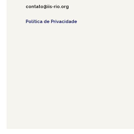
contato@iis-rio.org
Política de Privacidade
Café.art