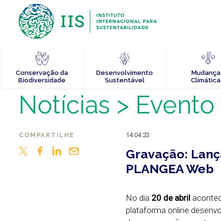
Conservação da
Desenvolvimento
Mudança
Biodiversidade
Sustentável
Climática
Notícias
> Evento
COMPARTILHE
14.04.23
Gravação: Lanç
PLANGEA Web
No dia
20 de abril
aconte
plataforma online desenvol