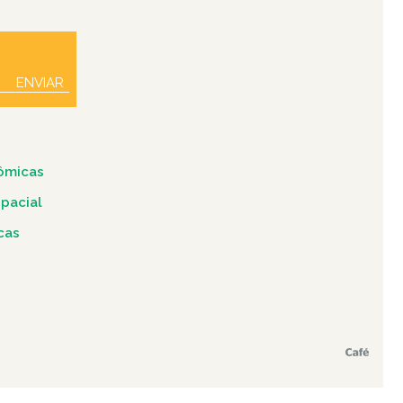
ENVIAR
ômicas
spacial
icas