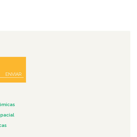
ENVIAR
ômicas
spacial
icas