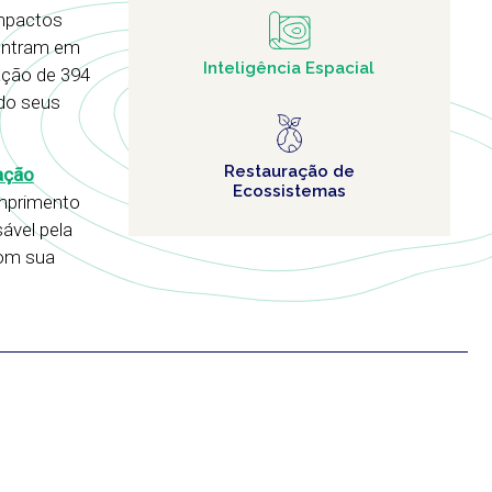
impactos
contram em
Inteligência Espacial
vação de 394
ndo seus
Restauração de
ação
Ecossistemas
umprimento
ável pela
com sua