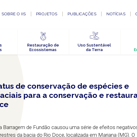
SOBRE O IIS
PROJETOS
PUBLICAÇÕES
NOTÍCIAS
s
Restauração de
Uso Sustentável
s
Ecossistemas
da Terra
E
atus de conservação de espécies e
aciais para a conservação e restaur
oce
 Barragem de Fundão causou uma série de efeitos negativ
restres da bacia do Rio Doce, localizada em Mariana (MG). O