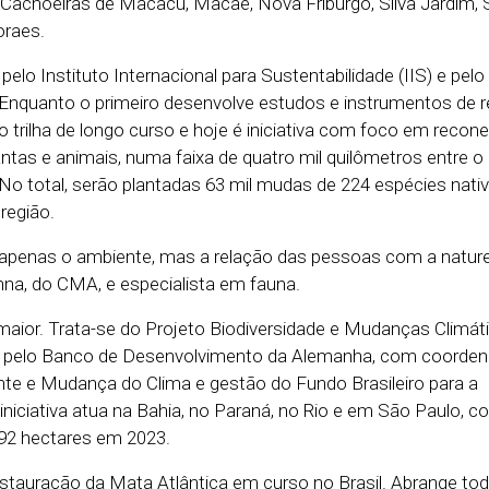
Cachoeiras de Macacu, Macaé, Nova Friburgo, Silva Jardim, 
oraes.
elo Instituto Internacional para Sustentabilidade (IIS) e pel
Enquanto o primeiro desenvolve estudos e instrumentos de r
ilha de longo curso e hoje é iniciativa com foco em recone
antas e animais, numa faixa de quatro mil quilômetros entre 
 No total, serão plantadas 63 mil mudas de 224 espécies nati
região.
o apenas o ambiente, mas a relação das pessoas com a natur
nna, do CMA, e especialista em fauna.
maior. Trata-se do Projeto Biodiversidade e Mudanças Climát
do pelo Banco de Desenvolvimento da Alemanha, com coorde
te e Mudança do Clima e gestão do Fundo Brasileiro para a
 iniciativa atua na Bahia, no Paraná, no Rio e em São Paulo, 
092 hectares em 2023.
restauração da Mata Atlântica em curso no Brasil. Abrange tod