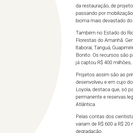
da restauração, de projet
passando por mobilização 
bioma mais devastado do Br
Também no Estado do Rio,
Florestas do Amanhã. Geri
ltaboraí, Tanguá, Guapimi
Bonito. Os recursos são p
já captou R$ 400 milhões
Projetos assim são as pri
desenvolveu e em cujo dom
Loyola, destaca que, só pa
permanente e reservas leg
Atlântica.
Pelas contas dos cientist
variam de R$ 600 a R$ 20 m
degradação.