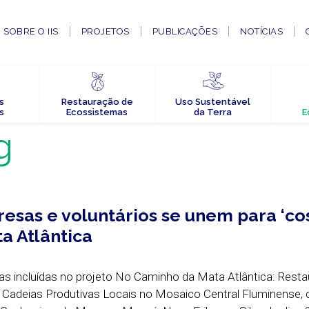
SOBRE O IIS
PROJETOS
PUBLICAÇÕES
NOTÍCIAS
s
Restauração de
Uso Sustentável
s
Ecossistemas
da Terra
E
g
resas e voluntários se unem para ‘co
ta Atlântica
as incluídas no projeto No Caminho da Mata Atlântica: Rest
 Cadeias Produtivas Locais no Mosaico Central Fluminense, 