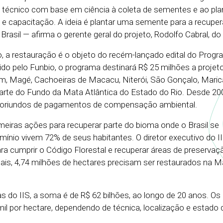
o técnico com base em ciência à coleta de sementes e ao plan
e capacitação. A ideia é plantar uma semente para a recupe
asil — afirma o gerente geral do projeto, Rodolfo Cabral, do
 a restauração é o objeto do recém-lançado edital do Prog
do pelo Funbio, o programa destinará R$ 25 milhões a proje
rim, Magé, Cachoeiras de Macacu, Niterói, São Gonçalo, Maric
arte do Fundo da Mata Atlântica do Estado do Rio. Desde 20
, oriundos de pagamentos de compensação ambiental.
meiras ações para recuperar parte do bioma onde o Brasil se
ínio vivem 72% de seus habitantes. O diretor executivo do II
ra cumprir o Código Florestal e recuperar áreas de preservaç
ais, 4,74 milhões de hectares precisam ser restaurados na M
as do IIS, a soma é de R$ 62 bilhões, ao longo de 20 anos. Os
il por hectare, dependendo de técnica, localização e estado 