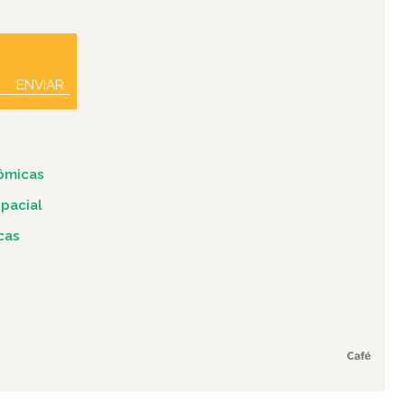
ENVIAR
ômicas
spacial
icas