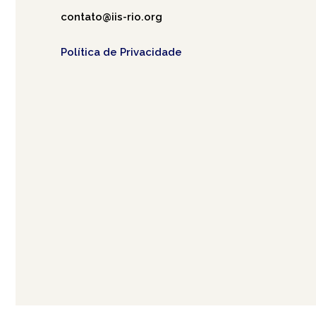
contato@iis-rio.org
Política de Privacidade
Café.art