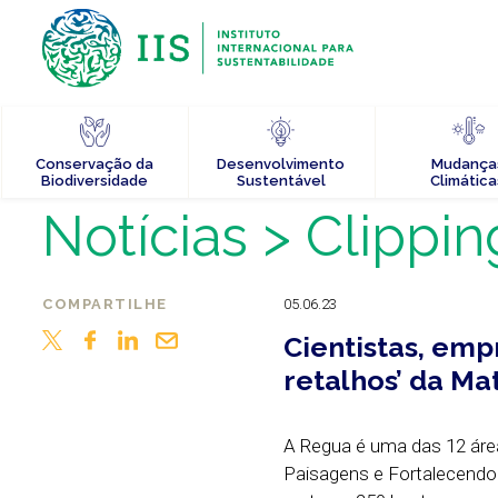
Conservação da
Desenvolvimento
Mudança
Biodiversidade
Sustentável
Climática
Notícias
> Clippin
COMPARTILHE
05.06.23
Cientistas, emp
retalhos’ da Ma
A Regua é uma das 12 áre
Paisagens e Fortalecendo