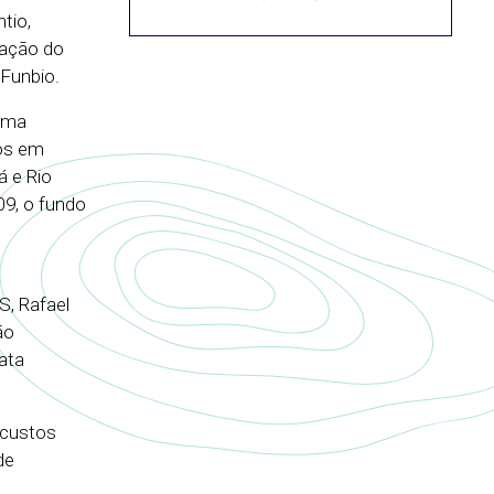
tio,
ração do
 Funbio.
rama
tos em
á e Rio
09, o fundo
S, Rafael
ão
ata
 custos
de