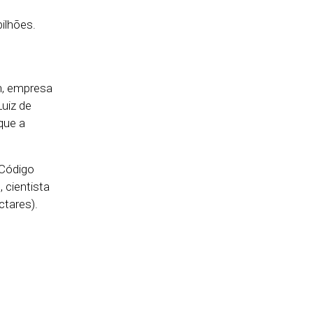
ilhões.
n, empresa
Luiz de
que a
 Código
 cientista
ctares).