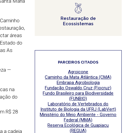
Santa Maria
Restauração de
o Caminho
Ecossistemas
estauração,
ctar áreas
o Estado do
vas As
PARCEIROS CITADOS
eza —
Agroicone
Caminho da Mata Atlântica (CMA)
Embrapa Agrobiologia
Fundação Oswaldo Cruz (Fiocruz)
icas na
Fundo Brasileiro para Biodiversidade
nação do
(FUNBIO)
Laboratório de Vertebrados do
Instituto de Biologia da UFRJ (LabVert)
com R$ 28
Ministério do Meio Ambiente - Governo
Federal (MMA)
Reserva Ecológica de Guapiaçu
(REGUA)
a a cadeia