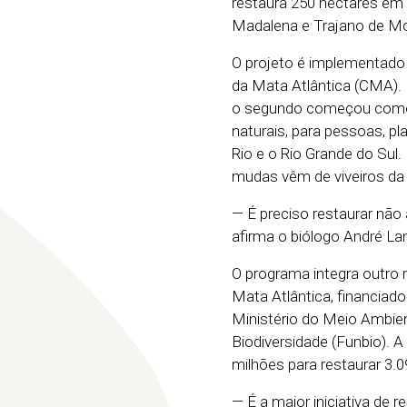
restaura 250 hectares em 
Madalena e Trajano de M
O projeto é implementado p
da Mata Atlântica (CMA). 
o segundo começou como tr
naturais, para pessoas, pl
Rio e o Rio Grande do Sul.
mudas vêm de viveiros da 
— É preciso restaurar nã
afirma o biólogo André La
O programa integra outro 
Mata Atlântica, financia
Ministério do Meio Ambien
Biodiversidade (Funbio). A
milhões para restaurar 3.
— É a maior iniciativa de 