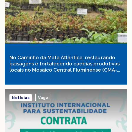
No Caminho da Mata Atlântica: restaurando
paisagens e fortalecendo cadeias produtivas
locais no Mosaico Central Fluminense (CMA-
MCF)
Notícias
Vaga