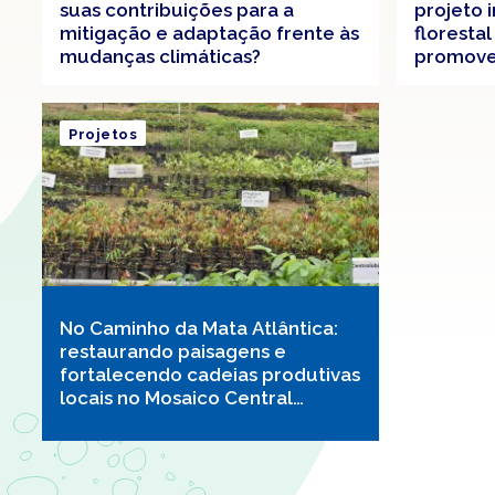
suas contribuições para a
projeto 
mitigação e adaptação frente às
floresta
mudanças climáticas?
promover
sustentá
Projetos
No Caminho da Mata Atlântica:
restaurando paisagens e
fortalecendo cadeias produtivas
locais no Mosaico Central
Fluminense (CMA-MCF)