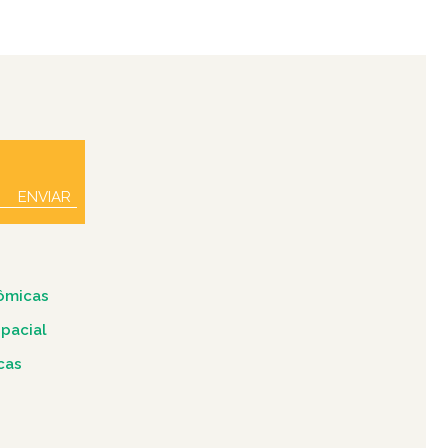
ENVIAR
ômicas
spacial
icas