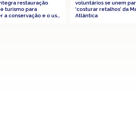
integra restauração
voluntários se unem pa
l e turismo para
‘costurar retalhos’ da M
 a conservação e o uso
Atlântica
vel na Mata Atlântica