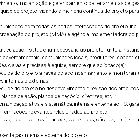
lvimento, implantação e gerenciamento de ferramentas de ge
quipe do projeto, visando a melhoria contínua do projeto par
unicação com todas as partes interessadas do projeto, incl
coordenação do projeto (MMA) e agência implementadora do p
articulação institucional necessária ao projeto, junto a instân
 governamentais, comunidades locais, produtores, doador, et
es claras e precisas à equipe, sempre que solicitado(a);
à equipe do projeto através do acompanhamento e monitoram
 internas e externas;
 equipe do projeto no desenvolvimento e revisão dos produtos
planos de ação, planos de negócio, diretrizes, etc.);
unicação ativa e sistemática, interna e externa ao IIS, gara
informações relevantes relacionadas ao projeto;
nização de eventos (reuniões, workshops, oficinas, etc.), se
esentação interna e externa do projeto;