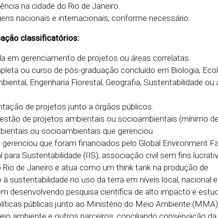
dência na cidade do Rio de Janeiro.
agens nacionais e internacionais, conforme necessário.
cação classificatórios:
a em gerenciamento de projetos ou áreas correlatas.
leta ou curso de pós-graduação concluído em Biologia, Ecol
iental, Engenharia Florestal, Geografia, Sustentabilidade ou 
ntação de projetos junto a órgãos públicos.
estão de projetos ambientais ou socioambientais (mínimo de
bientais ou socioambientais que gerenciou.
 gerenciou que foram financiados pelo Global Environment Fac
al para Sustentabilidade (IIS), associação civil sem fins lucrat
 Rio de Janeiro e atua como um think tank na produção de
 sustentabilidade no uso da terra em níveis local, nacional e 
em desenvolvendo pesquisa científica de alto impacto e estu
olíticas públicas junto ao Ministério do Meio Ambiente (MMA)
meio ambiente e outros parceiros, conciliando conservação da