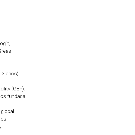
ogia,
áreas
 3 anos).
ility (GEF).
ivos fundada
global.
dos
,