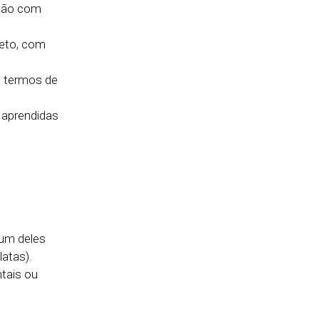
ação com
jeto, com
e termos de
 aprendidas
 um deles
atas).
tais ou