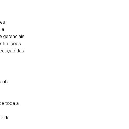
res
 a
e gerenciais
stituições
execução das
mento
e toda a
 e de