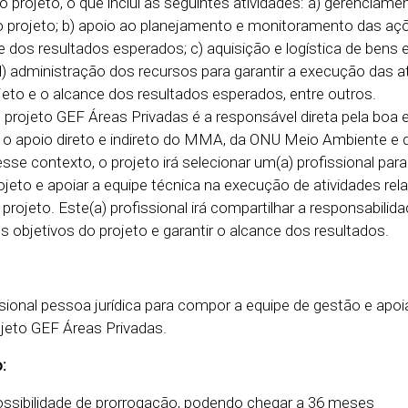
 projeto, o que inclui as seguintes atividades: a) gerenciame
do projeto; b) apoio ao planejamento e monitoramento das aç
te dos resultados esperados; c) aquisição e logística de bens 
d) administração dos recursos para garantir a execução das a
jeto e o alcance dos resultados esperados, entre outros.
o projeto GEF Áreas Privadas é a responsável direta pela boa
 o apoio direto e indireto do MMA, da ONU Meio Ambiente e 
esse contexto, o projeto irá selecionar um(a) profissional para
ojeto e apoiar a equipe técnica na execução de atividades rel
ojeto. Este(a) profissional irá compartilhar a responsabilidad
os objetivos do projeto e garantir o alcance dos resultados.
sional pessoa jurídica para compor a equipe de gestão e apoi
ojeto GEF Áreas Privadas.
:
ossibilidade de prorrogação, podendo chegar a 36 meses