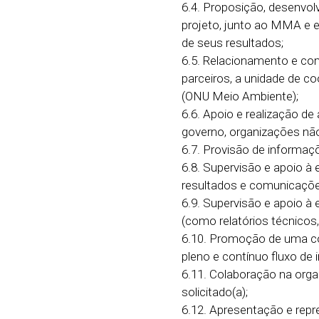
6.4. Proposição, desenvo
projeto, junto ao MMA e e
de seus resultados;
6.5. Relacionamento e com
parceiros, a unidade de 
(ONU Meio Ambiente);
6.6. Apoio e realização de 
governo, organizações não
6.7. Provisão de informaçõ
6.8. Supervisão e apoio 
resultados e comunicações
6.9. Supervisão e apoio à
(como relatórios técnicos, 
6.10. Promoção de uma com
pleno e contínuo fluxo de 
6.11. Colaboração na orga
solicitado(a);
6.12. Apresentação e repr