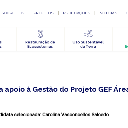
SOBRE O IIS
PROJETOS
PUBLICAÇÕES
NOTÍCIAS
s
Restauração de
Uso Sustentável
s
Ecossistemas
da Terra
E
ra apoio à Gestão do Projeto GEF Áre
idata selecionada: Carolina Vasconcellos Salcedo