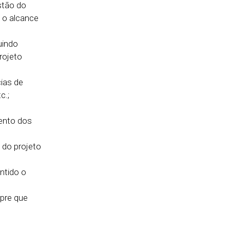
stão do
a o alcance
uindo
rojeto
cias de
c.;
ento dos
 do projeto
ntido o
mpre que