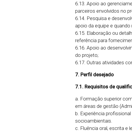
6.13. Apoio ao gerenciam
parceiros envolvidos no pr
6.14. Pesquisa e desenvo
apoio da equipe e quando 
6.15. Elaboração ou detal
referência para fornecimen
6.16. Apoio ao desenvolv
do projeto;
6.17. Outras atividades c
7. Perfil desejado
7.1. Requisitos de qualifi
a. Formação superior com
em áreas de gestão (Admin
b. Experiência profission
socioambientais.
c. Fluência oral, escrita e 