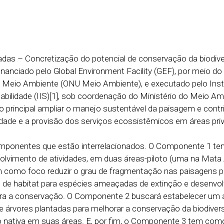
adas – Concretização do potencial de conservação da biodiv
 financiado pelo Global Environment Facility (GEF), por meio d
 Meio Ambiente (ONU Meio Ambiente), e executado pelo Inst
tabilidade (IIS)[1], sob coordenação do Ministério do Meio Am
principal ampliar o manejo sustentável da paisagem e contri
dade e a provisão dos serviços ecossistêmicos em áreas pri
omponentes que estão interrelacionados. O Componente 1 t
volvimento de atividades, em duas áreas-piloto (uma na Mata 
m como foco reduzir o grau de fragmentação nas paisagens p
e de habitat para espécies ameaçadas de extinção e desenvol
ra a conservação. O Componente 2 buscará estabelecer um 
árvores plantadas para melhorar a conservação da biodivers
 nativa em suas áreas. E, por fim, o Componente 3 tem com