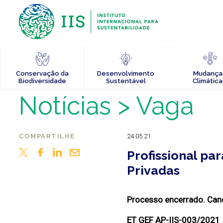
Conservação da
Desenvolvimento
Mudança
Biodiversidade
Sustentável
Climática
Notícias
> Vaga
COMPARTILHE
24.05.21
Profissional pa
Privadas
Processo encerrado. Cand
ET GEF AP-IIS-003/2021