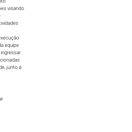
nto
ões visando
e
tividades
 execução
da equipe
 ingressar
acionadas
e, junto à
ar