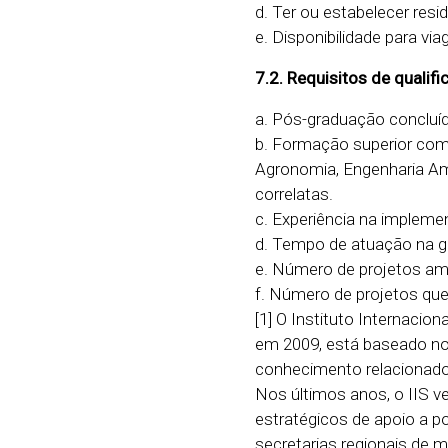
d. Ter ou estabelecer resi
e. Disponibilidade para vi
7.2. Requisitos de qualifi
a. Pós-graduação concluíd
b. Formação superior comp
Agronomia, Engenharia Amb
correlatas.
c. Experiência na impleme
d. Tempo de atuação na g
e. Número de projetos am
f. Número de projetos que
[1] O Instituto Internacion
em 2009, está baseado no
conhecimento relacionado à
Nos últimos anos, o IIS v
estratégicos de apoio a p
secretarias regionais de 