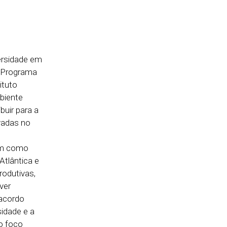
ersidade em
o Programa
ituto
biente
buir para a
vadas no
em como
Atlântica e
rodutivas,
ver
acordo
idade e a
o foco