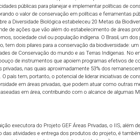
cidades públicas para planejar e implementar políticas de co
orando o valor de conservação em políticas e ferramentas púb
e a Diversidade Biológica estabeleceu 20 Metas da Biodive
pende de ações que vão além do estabelecimento de áreas pro
nos, sociedade civil ou população indígena. O Brasil, um dos
, tem dois pilares para a conservação da biodiversidade: um
ades de Conservação do mundo e as Terras Indígenas. No en
abouço de instrumentos que apoiem programas efetivos de 
as privadas, nas quais aproximadamente 53% dos remanescen
O país tem, portanto, o potencial de liderar iniciativas de co
versidade em áreas privadas, que podem atuar como outras m
baseadas em área, contribuindo com o alcance de algumas M
tuição executora do Projeto GEF Áreas Privadas, o IIS, além de
 das atividades e entrega dos produtos do projeto, é també