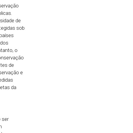
nservação
licas.
rsidade de
tegidas sob
 países
 dos
tanto, o
conservação
tes de
nservação e
edidas
etas da
 ser
m