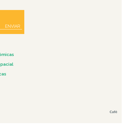
ENVIAR
ômicas
spacial
icas