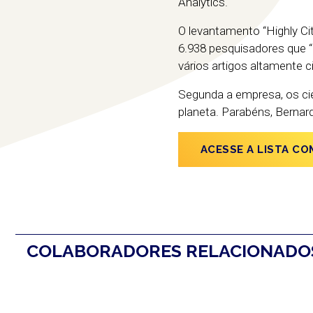
Analytics.
O levantamento “Highly C
6.938 pesquisadores que “d
vários artigos altamente c
Segunda a empresa, os cie
planeta. Parabéns, Bernar
ACESSE A LISTA C
COLABORADORES RELACIONAD