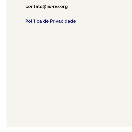
contato@iis-rio.org
Política de Privacidade
Café.art