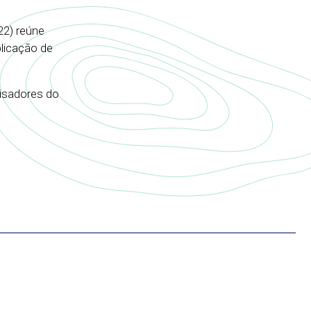
22) reúne
blicação de
uisadores do