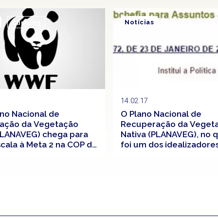
Notícias
Clipping
14.02.17
no Nacional de
O Plano Nacional de
ação da Vegetação
Recuperação da Veget
PLANAVEG) chega para
Nativa (PLANAVEG), no qu
scala à Meta 2 na COP de
foi um dos idealizadores
sidade
tornou-se o decreto fe
“Política Nacional de
Recuperação da Veget
Nativa (PROVEG)”