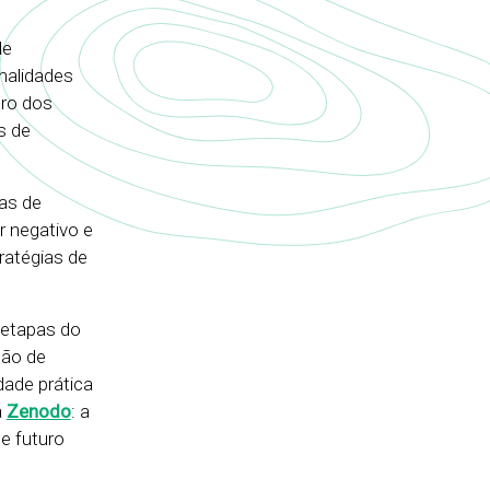
de
nalidades
tro dos
s de
as de
r negativo e
ratégias de
 etapas do
ção de
dade prática
a
Zenodo
: a
 e futuro