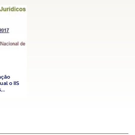
ação
al o IIS
,
deral
ação