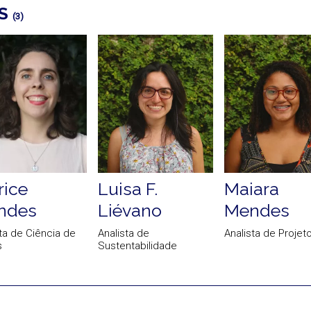
OS
(3)
rice
Luisa F.
Maiara
ndes
Liévano
Mendes
ta de Ciência de
Analista de
Analista de Projet
s
Sustentabilidade