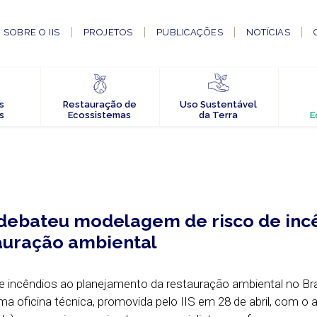
SOBRE O IIS
PROJETOS
PUBLICAÇÕES
NOTÍCIAS
s
Restauração de
Uso Sustentável
s
Ecossistemas
da Terra
E
a debateu modelagem de risco de inc
tauração ambiental
e incêndios ao planejamento da restauração ambiental no Bra
ma oficina técnica, promovida pelo IIS em 28 de abril, com o 