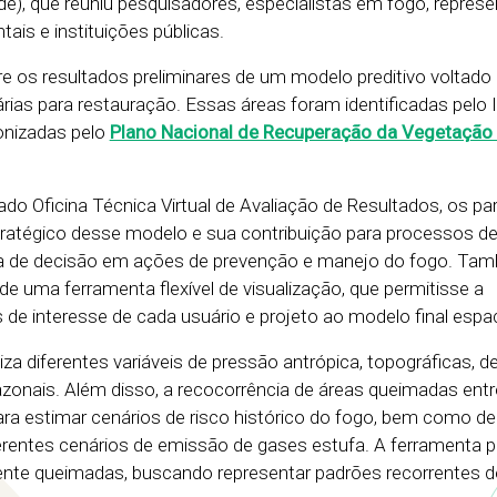
de), que reuniu pesquisadores, especialistas em fogo, repres
ais e instituições públicas.
 os resultados preliminares de um modelo preditivo voltado 
árias para restauração. Essas áreas foram identificadas pelo 
nizadas pelo
Plano Nacional de Recuperação da Vegetação 
lado Oficina Técnica Virtual de Avaliação de Resultados, os pa
ratégico desse modelo e sua contribuição para processos de
ada de decisão em ações de prevenção e manejo do fogo. Tam
e uma ferramenta flexível de visualização, que permitisse a
e interesse de cada usuário e projeto ao modelo final espac
za diferentes variáveis de pressão antrópica, topográficas, d
azonais. Além disso, a recocorrência de áreas queimadas entr
para estimar cenários de risco histórico do fogo, bem como de
erentes cenários de emissão de gases estufa. A ferramenta pr
ente queimadas, buscando representar padrões recorrentes d