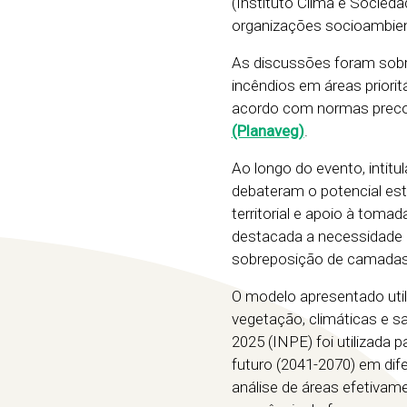
(Instituto Clima e Socieda
organizações socioambient
As discussões foram sobre
incêndios em áreas priorit
acordo com normas preco
(Planaveg)
.
Ao longo do evento, intitu
debateram o potencial est
territorial e apoio à tom
destacada a necessidade d
sobreposição de camadas d
O modelo apresentado utili
vegetação, climáticas e s
2025 (INPE) foi utilizada 
futuro (2041-2070) em dif
análise de áreas efetivam