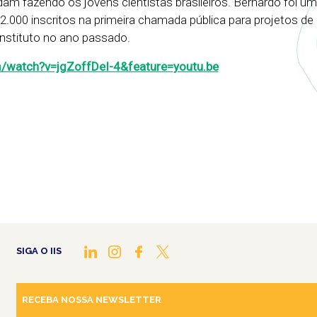
 fazendo os jovens cientistas brasileiros. Bernardo foi um
2.000 inscritos na primeira chamada pública para projetos de
Instituto no ano passado.
/watch?v=jgZoffDeI-4&feature=youtu.be
SIGA O IIS
RECEBA NOSSA NEWSLETTER