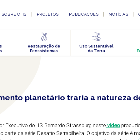
SOBRE O IIS
PROJETOS
PUBLICAÇÕES
NOTÍCIAS
s
Restauração de
Uso Sustentável
s
Ecossistemas
da Terra
E
nto planetário traria a natureza d
r Executivo do IIS Bernardo Strassburg neste
vídeo
produzid
o parte da série Desafio Serrapilheira. O objetivo da série é m