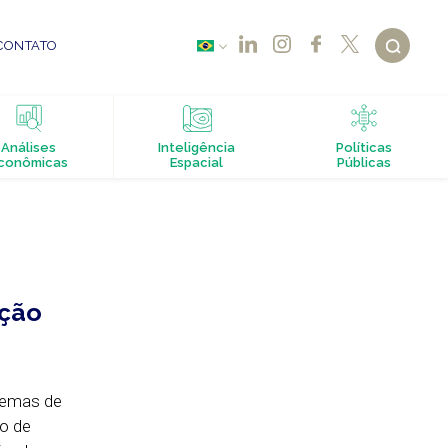
CONTATO
Análises
Inteligência
Políticas
conômicas
Espacial
Públicas
ação
temas de
io de