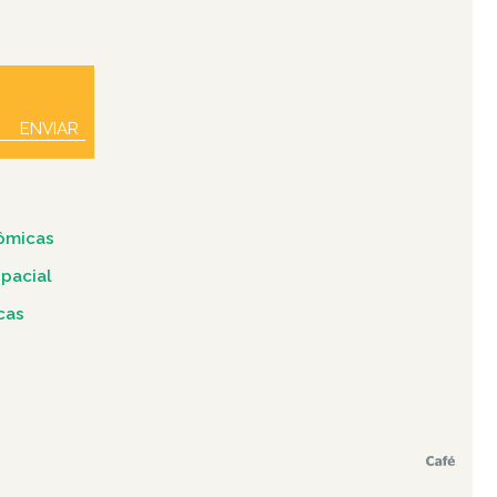
ENVIAR
ômicas
spacial
icas