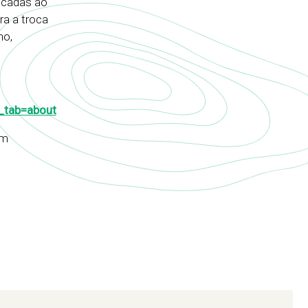
dicadas ao
ra a troca
no,
_tab=about
om