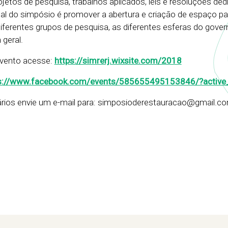
jetos de pesquisa, trabalhos aplicados, leis e resoluções de
pal do simpósio é promover a abertura e criação de espaço pa
iferentes grupos de pesquisa, as diferentes esferas do gover
geral.
evento acesse:
https://simrerj.wixsite.com/2018
s://www.facebook.com/events/585655495153846/?active
rios envie um e-mail para: simposioderestauracao@gmail.c