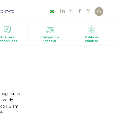
CONTATO
Análises
Inteligência
Políticas
conômicas
Espacial
Públicas
inaugurando
embro de
 do IIS em
nte