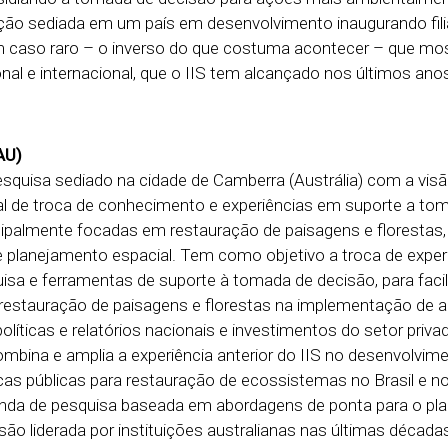
ição sediada em um país em desenvolvimento inaugurando fil
m caso raro – o inverso do que costuma acontecer – que mos
nal e internacional, que o IIS tem alcançado nos últimos ano
 AU)
pesquisa sediado na cidade de Camberra (Austrália) com a vis
al de troca de conhecimento e experiências em suporte a to
cipalmente focadas em restauração de paisagens e florestas,
planejamento espacial. Tem como objetivo a troca de experi
sa e ferramentas de suporte à tomada de decisão, para facili
 restauração de paisagens e florestas na implementação de 
olíticas e relatórios nacionais e investimentos do setor priva
S combina e amplia a experiência anterior do IIS no desenvolvim
cas públicas para restauração de ecossistemas no Brasil e n
da de pesquisa baseada em abordagens de ponta para o pl
ão liderada por instituições australianas nas últimas década