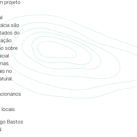
m projeto
a
l
rácia são
ltados do
gação.
ão sobre
cial
emas
ais no
tural.
cionários
locais.
iego Bastos
N.