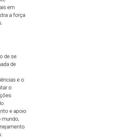
iais em
tra a força
s.
ão de se
mada de
ências e o
tar o
ações
do.
ento e apoio
o mundo,
anejamento
s.