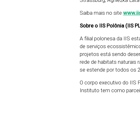
Strassburg, Agniezka Lata
Saiba mais no site
www.ii
Sobre o IIS Polônia (IIS P
A filial polonesa da IIS e
de serviços ecossistêmico
projetos está sendo dese
rede de habitats naturais 
se estende por todos os 2
O corpo executivo do IIS 
Instituto tem como parceir