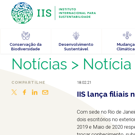
Conservação da
Desenvolvimento
Mudança
Biodiversidade
Sustentável
Climática
Notícias
> Notícia
COMPARTILHE
18.02.21
IIS lança filiais
Com sede no Rio de Janei
dois escritórios no exteri
2019 e Maio de 2020 resp
trocar conhecimento, sub