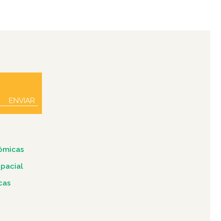
ENVIAR
ômicas
spacial
icas