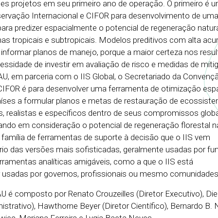
des projetos em seu primeiro ano de operação. O primeiro é u
servação Internacional e CIFOR para desenvolvimento de um
a predizer espacialmente o potencial de regeneração natura
as tropicais e subtropicais. Modelos preditivos com alta acu
a informar planos de manejo, porque a maior certeza nos resu
essidade de investir em avaliação de risco e medidas de miti
AU, em parceria com o IIS Global, o Secretariado da Convenç
 CIFOR é para desenvolver uma ferramenta de otimização espa
aíses a formular planos e metas de restauração de ecossist
s, realistas e específicos dentro de seus compromissos glob
ndo em consideração o potencial de regeneração florestal na
família de ferramentas de suporte à decisão que o IIS vem
io das versões mais sofisticadas, geralmente usadas por fun
erramentas analíticas amigáveis, como a que o IIS está
usadas por governos, profissionais ou mesmo comunidades 
AU é composto por Renato Crouzeilles (Diretor Executivo), D
istrativo), Hawthorne Beyer (Diretor Científico), Bernardo B. 