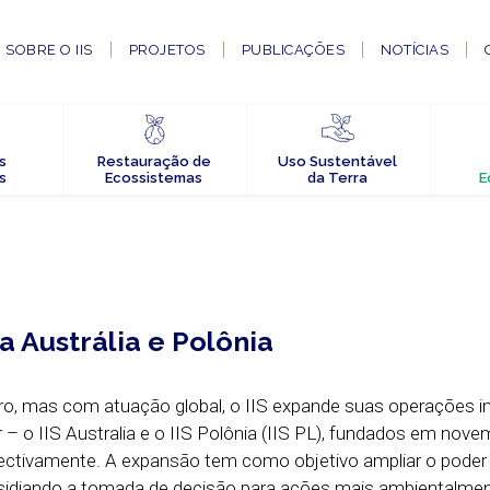
SOBRE O IIS
PROJETOS
PUBLICAÇÕES
NOTÍCIAS
s
Restauração de
Uso Sustentável
s
Ecossistemas
da Terra
E
 na Austrália e Polônia
ro, mas com atuação global, o IIS expande suas operações 
or – o IIS Australia e o IIS Polônia (IIS PL), fundados em nov
ectivamente. A expansão tem como objetivo ampliar o poder
sidiando a tomada de decisão para ações mais ambientalme