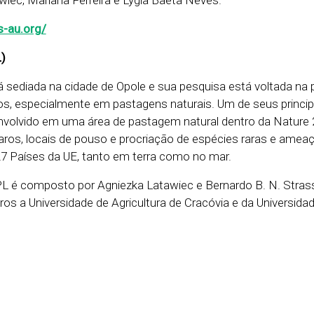
wiec, Mariana Ferreira e Lygia Baeta Neves.
s-au.org/
L)
stá sediada na cidade de Opole e sua pesquisa está voltada na
s, especialmente em pastagens naturais. Um de seus princip
nvolvido em uma área de pastagem natural dentro da Nature
raros, locais de pouso e procriação de espécies raras e amea
7 Países da UE, tanto em terra como no mar.
PL é composto por Agniezka Latawiec e Bernardo B. N. Stras
os a Universidade de Agricultura de Cracóvia e da Universida