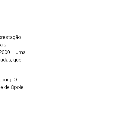
 prestação
ais
 2000 – uma
çadas, que
sburg. O
de de Opole.