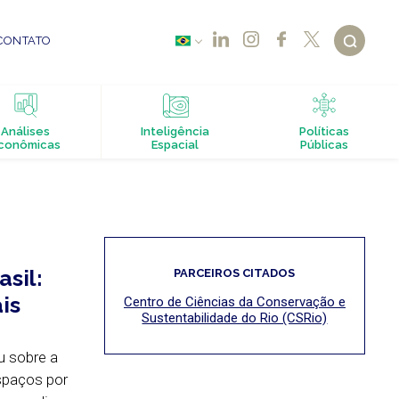
CONTATO
Análises
Inteligência
Políticas
conômicas
Espacial
Públicas
sil:
PARCEIROS CITADOS
is
Centro de Ciências da Conservação e
Sustentabilidade do Rio (CSRio)
u sobre a
espaços por