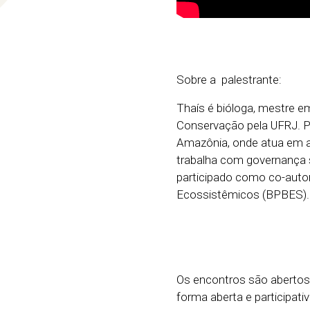
Sobre a palestrante:
Thaís é bióloga, mestre 
Conservação pela UFRJ. Po
Amazônia, onde atua em a
trabalha com governança s
participado como co-autora
Ecossistêmicos (BPBES).
Os encontros são abertos 
forma aberta e participati