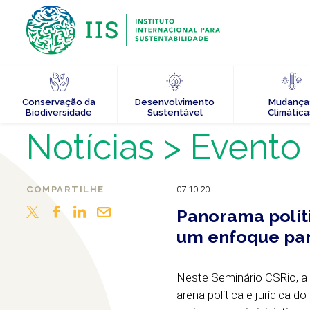
Conservação da
Desenvolvimento
Mudança
Biodiversidade
Sustentável
Climática
Notícias
> Evento
COMPARTILHE
07.10.20
Panorama políti
um enfoque par
Neste Seminário CSRio, a 
arena política e jurídica 