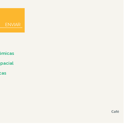
ENVIAR
ômicas
spacial
icas