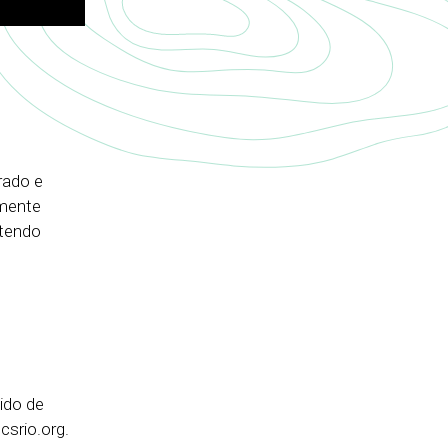
rado e
lmente
 tendo
ido de
csrio.org.