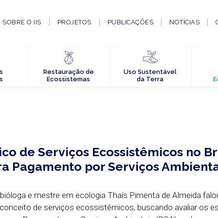
SOBRE O IIS
PROJETOS
PUBLICAÇÕES
NOTÍCIAS
s
Restauração de
Uso Sustentável
s
Ecossistemas
da Terra
E
co de Serviços Ecossistêmicos no Bra
a Pagamento por Serviços Ambienta
bióloga e mestre em ecologia Thaís Pimenta de Almeida falo
do conceito de serviços ecossistêmicos, buscando avaliar os 