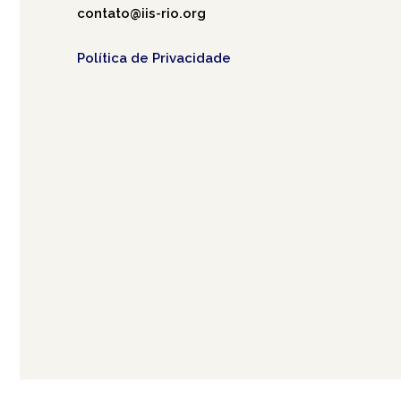
contato@iis-rio.org
Política de Privacidade
Café.art