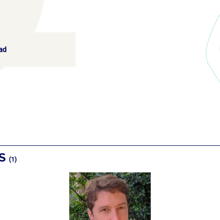
ad
OS
(1)