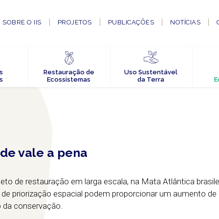
SOBRE O IIS
PROJETOS
PUBLICAÇÕES
NOTÍCIAS
s
Restauração de
Uso Sustentável
s
Ecossistemas
da Terra
E
de vale a pena
to de restauração em larga escala, na Mata Atlântica brasilei
 de priorização espacial podem proporcionar um aumento de 
o da conservação.