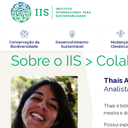
Conservação da
Desenvolvimento
Mudança
Biodiversidade
Sustentável
Climática
Sobre o IIS
> Cola
Thaís 
Analist
Thaís é bió
mestra e do
Possui expe