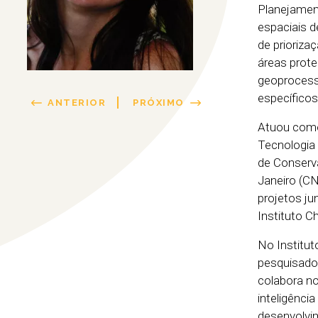
Planejamen
espaciais d
de prioriza
áreas prote
geoprocess
específicos
ANTERIOR
PRÓXIMO
Atuou como 
Tecnologia
de Conserva
Janeiro (C
projetos ju
Instituto 
No Institut
pesquisado
colabora no
inteligênci
desenvolvim