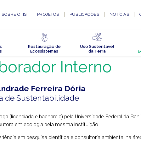
SOBRE O IIS
PROJETOS
PUBLICAÇÕES
NOTÍCIAS
s
Restauração de
Uso Sustentável
s
Ecossistemas
da Terra
E
borador Interno
Andrade Ferreira Dória
a de Sustentabilidade
loga (licenciada e bacharela) pela Universidade Federal da Bah
utora em ecologia pela mesma instituição.
riência em pesquisa científica e consultoria ambiental na áre