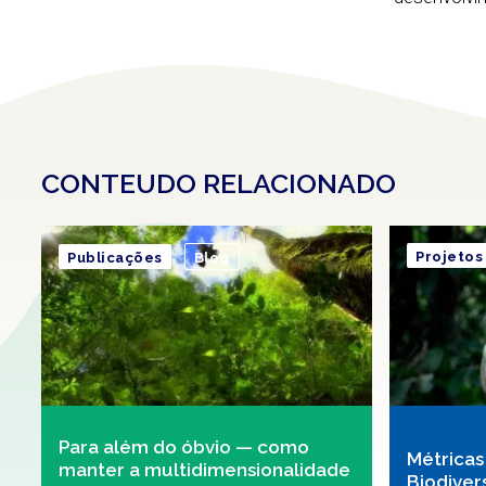
CONTEUDO RELACIONADO
Projetos
Publicações
Blog
Para além do óbvio — como
Métricas
manter a multidimensionalidade
Biodiver