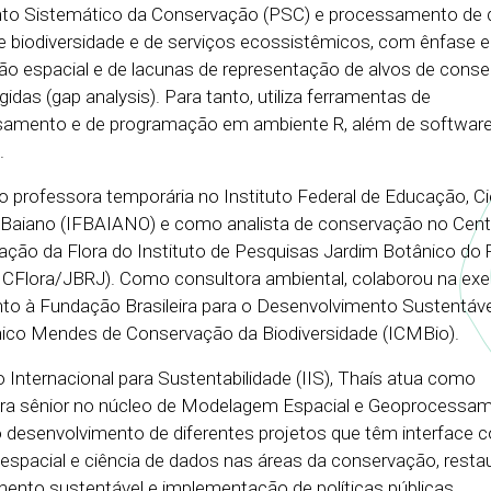
to Sistemático da Conservação (PSC) e processamento de
e biodiversidade e de serviços ecossistêmicos, com ênfase 
ção espacial e de lacunas de representação de alvos de con
gidas (gap analysis). Para tanto, utiliza ferramentas de
amento e de programação em ambiente R, além de softwar
.
professora temporária no Instituto Federal de Educação, Ci
 Baiano (IFBAIANO) e como analista de conservação no Cent
ção da Flora do Instituto de Pesquisas Jardim Botânico do 
NCFlora/JBRJ). Como consultora ambiental, colaborou na ex
nto à Fundação Brasileira para o Desenvolvimento Sustentáv
Chico Mendes de Conservação da Biodiversidade (ICMBio).
o Internacional para Sustentabilidade (IIS), Thaís atua como
ra sênior no núcleo de Modelagem Espacial e Geoprocessam
 desenvolvimento de diferentes projetos que têm interface 
a espacial e ciência de dados nas áreas da conservação, resta
ento sustentável e implementação de políticas públicas.