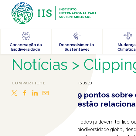
Conservação da
Desenvolvimento
Mudança
Biodiversidade
Sustentável
Climática
Notícias
> Clippin
COMPARTILHE
16.05.23
9 pontos sobre
estão relacion
Todos já devem ter lido o
biodiversidade global, d