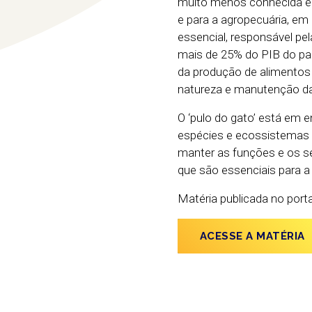
muito menos conhecida é a
e para a agropecuária, em 
essencial, responsável pe
mais de 25% do PIB do paí
da produção de alimentos
natureza e manutenção da 
O ‘pulo do gato’ está em 
espécies e ecossistemas –
manter as funções e os s
que são essenciais para a
Matéria publicada no port
ACESSE A MATÉRIA