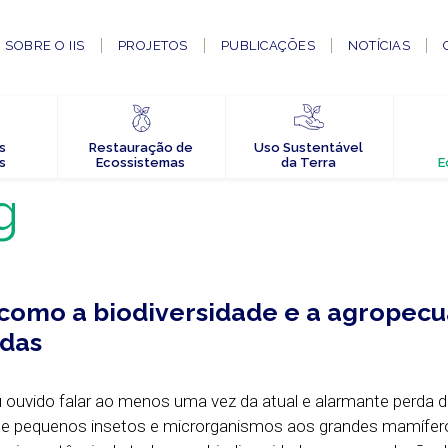
SOBRE O IIS
PROJETOS
PUBLICAÇÕES
NOTÍCIAS
s
Restauração de
Uso Sustentável
s
Ecossistemas
da Terra
E
g
 como a biodiversidade e a agropecu
adas
u ouvido falar ao menos uma vez da atual e alarmante perda 
esde pequenos insetos e microrganismos aos grandes mamífer