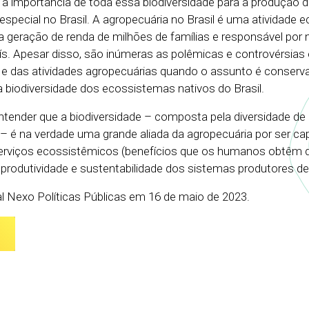
 importância de toda essa biodiversidade para a produção d
especial no Brasil. A agropecuária no Brasil é uma atividade
la geração de renda de milhões de famílias e responsável por
s. Apesar disso, são inúmeras as polêmicas e controvérsias
 e das atividades agropecuárias quando o assunto é conserv
biodiversidade dos ecossistemas nativos do Brasil.
entender que a biodiversidade – composta pela diversidade de
 é na verdade uma grande aliada da agropecuária por ser ca
erviços ecossistêmicos (benefícios que os humanos obtêm d
 produtividade e sustentabilidade dos sistemas produtores de
al Nexo Políticas Públicas em 16 de maio de 2023.