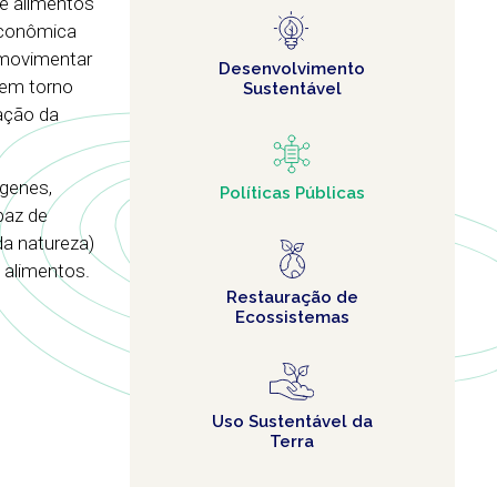
e alimentos
 econômica
 movimentar
Desenvolvimento
 em torno
Sustentável
ação da
 genes,
Políticas Públicas
paz de
a natureza)
 alimentos.
Restauração de
Ecossistemas
Uso Sustentável da
Terra