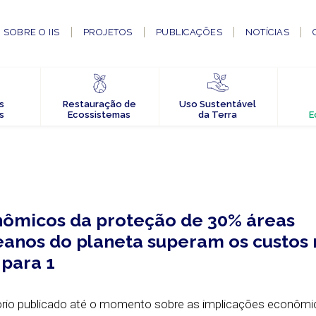
SOBRE O IIS
PROJETOS
PUBLICAÇÕES
NOTÍCIAS
s
Restauração de
Uso Sustentável
s
Ecossistemas
da Terra
E
nômicos da proteção de 30% áreas
ceanos do planeta superam os custos
 para 1
ório publicado até o momento sobre as implicações econômi