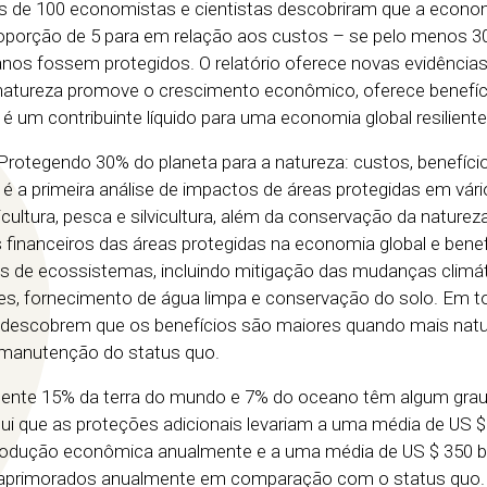
s de 100 economistas e cientistas descobriram que a econom
roporção de 5 para em relação aos custos – se pelo menos 
eanos fossem protegidos. O relatório oferece novas evidência
natureza promove o crescimento econômico, oferece benefíc
 um contribuinte líquido para uma economia global resiliente
“Protegendo 30% do planeta para a natureza: custos, benefíci
é a primeira análise de impactos de áreas protegidas em vár
cultura, pesca e silvicultura, além da conservação da natureza
inanceiros das áreas protegidas na economia global e benef
s de ecossistemas, incluindo mitigação das mudanças climát
es, fornecimento de água limpa e conservação do solo. Em t
s descobrem que os benefícios são maiores quando mais natu
 manutenção do status quo.
ente 15% da terra do mundo e 7% do oceano têm algum grau
clui que as proteções adicionais levariam a uma média de US $
rodução econômica anualmente e a uma média de US $ 350 b
 aprimorados anualmente em comparação com o status quo.