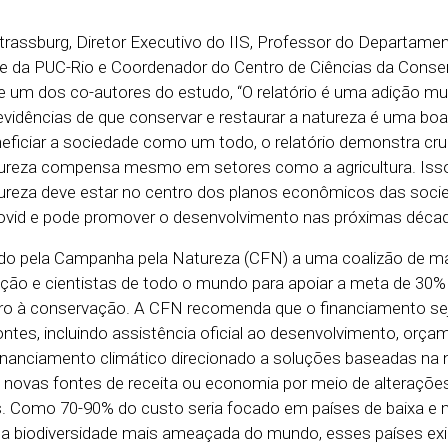
rassburg, Diretor Executivo do IIS, Professor do Departame
e da PUC-Rio e Coordenador do Centro de Ciências da Conse
e um dos co-autores do estudo, “O relatório é uma adição mu
vidências de que conservar e restaurar a natureza é uma boa
eficiar a sociedade como um todo, o relatório demonstra cr
ureza compensa mesmo em setores como a agricultura. Isso
ureza deve estar no centro dos planos econômicos das soci
Covid e pode promover o desenvolvimento nas próximas décad
ado pela Campanha pela Natureza (CFN) a uma coalizão de ma
ção e cientistas de todo o mundo para apoiar a meta de 30%
iro à conservação. A CFN recomenda que o financiamento se
ontes, incluindo assistência oficial ao desenvolvimento, orç
nanciamento climático direcionado a soluções baseadas na n
e novas fontes de receita ou economia por meio de alteraçõe
os. Como 70-90% do custo seria focado em países de baixa e 
da biodiversidade mais ameaçada do mundo, esses países exi