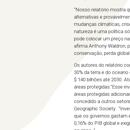
“Nosso relatório mostra q
alternativas e provavelment
mudanças climáticas, cris
natureza é uma política s
pode colocar um preço na
afirma Anthony Waldron, pr
conservação, perda global 
Os autores do relatório c
30% da terra e do oceano
$ 140 bilhões até 2030. A
áreas protegidas.”Esse i
áreas protegidas adiciona
concedido a outros setores”
Geographic Society. “Inve
que os governos gastam e
0,16% do PIB global e ex