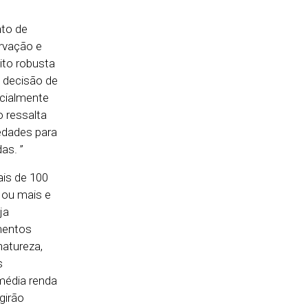
nto de
rvação e
ito robusta
 decisão de
ucialmente
 ressalta
edades para
as. ”
is de 100
 ou mais e
ja
amentos
atureza,
s
média renda
girão