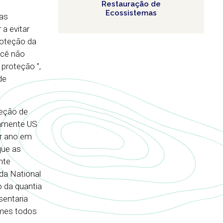
Restauração de
Ecossistemas
 as
 a evitar
roteção da
ocê não
proteção ”,
de
teção de
damente US
or ano em
que as
nte
 da National
o da quantia
sentaria
ames todos