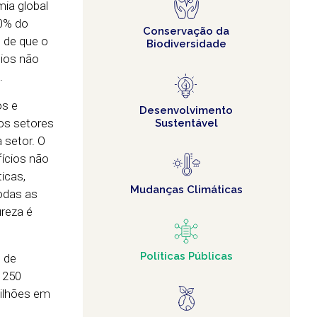
ia global
30% do
Conservação da
s de que o
Biodiversidade
ios não
.
os e
Desenvolvimento
ios setores
Sustentável
 setor. O
ícios não
icas,
Mudanças Climáticas
odas as
reza é
Políticas Públicas
 de
 250
ilhões em