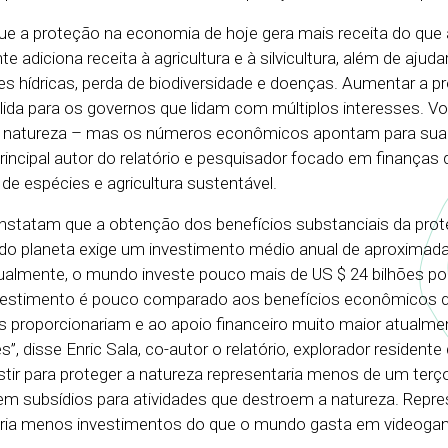
ue a proteção na economia de hoje gera mais receita do que
e adiciona receita à agricultura e à silvicultura, além de ajudar
es hídricas, perda de biodiversidade e doenças. Aumentar a p
ólida para os governos que lidam com múltiplos interesses. V
 natureza – mas os números econômicos apontam para sua 
incipal autor do relatório e pesquisador focado em finanças 
de espécies e agricultura sustentável.
onstatam que a obtenção dos benefícios substanciais da pro
 do planeta exige um investimento médio anual de aproxima
tualmente, o mundo investe pouco mais de US $ 24 bilhões p
nvestimento é pouco comparado aos benefícios econômicos 
is proporcionariam e ao apoio financeiro muito maior atualme
, disse Enric Sala, co-autor o relatório, explorador residente
stir para proteger a natureza representaria menos de um terç
m subsídios para atividades que destroem a natureza. Repre
igiria menos investimentos do que o mundo gasta em videog