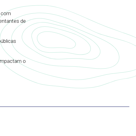
o com
sentantes de
públicas
e impactam o