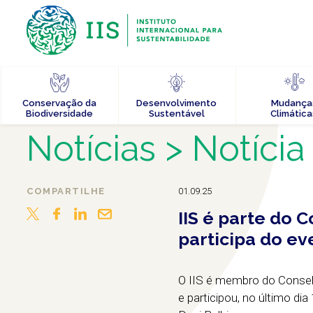
Conservação da
Desenvolvimento
Mudança
Biodiversidade
Sustentável
Climática
Notícias
> Notícia
COMPARTILHE
01.09.25
IIS é parte do 
participa do ev
O IIS é membro do Conselh
e participou, no último dia