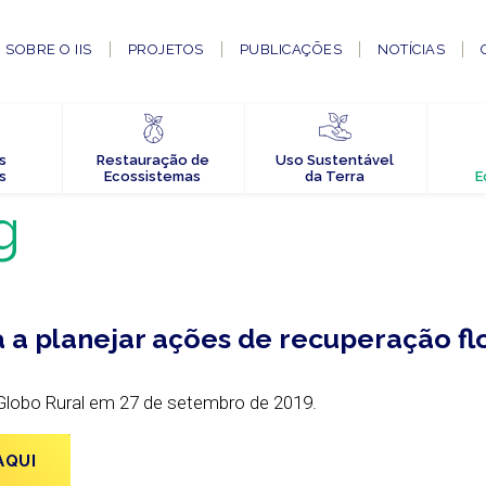
SOBRE O IIS
PROJETOS
PUBLICAÇÕES
NOTÍCIAS
s
Restauração de
Uso Sustentável
s
Ecossistemas
da Terra
E
g
a planejar ações de recuperação fl
 Globo Rural em 27 de setembro de 2019.
AQUI