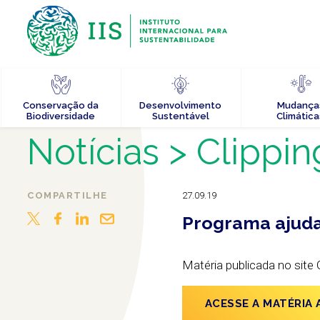
Conservação da
Desenvolvimento
Mudança
Biodiversidade
Sustentável
Climática
Notícias
> Clippin
COMPARTILHE
27.09.19
Programa ajuda 
Matéria publicada no site
ACESSE A MATÉRIA 