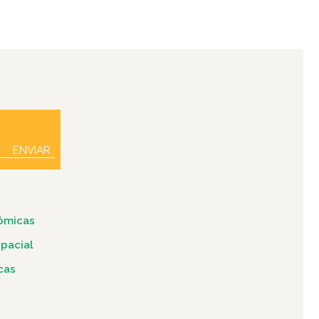
ENVIAR
ômicas
spacial
icas