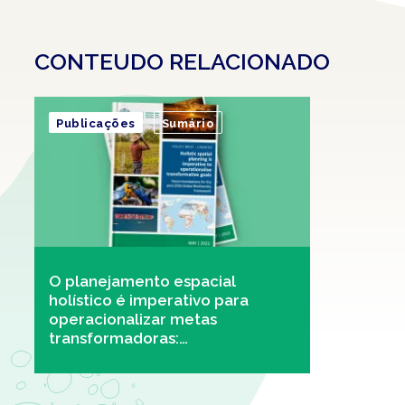
CONTEUDO RELACIONADO
Publicações
Sumário
O planejamento espacial
holístico é imperativo para
operacionalizar metas
transformadoras:
recomendações para o Quadro
Global de Biodiversidade Pós-
2020