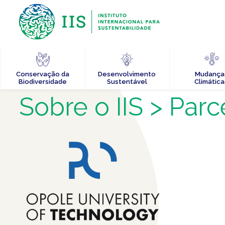
Conservação da
Desenvolvimento
Mudança
Biodiversidade
Sustentável
Climática
Sobre o IIS
> Parc