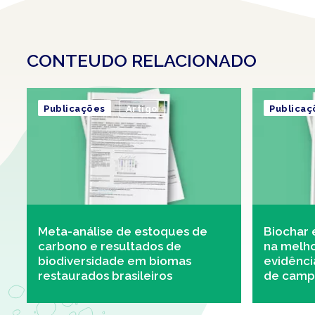
CONTEUDO RELACIONADO
Publicações
Artigo
Publicaç
Meta-análise de estoques de
Biochar 
carbono e resultados de
na melho
biodiversidade em biomas
evidênc
restaurados brasileiros
de campo