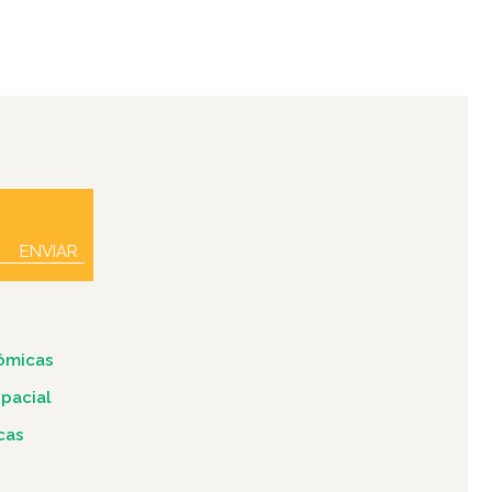
ENVIAR
ômicas
spacial
icas