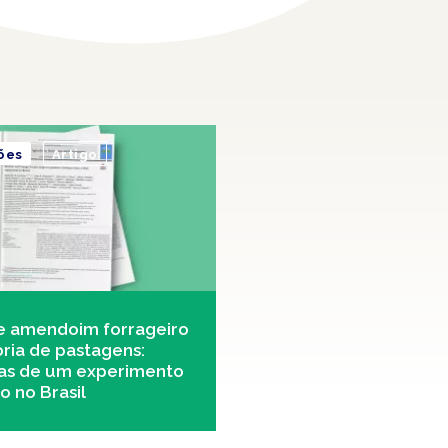
ões
Artigo
e amendoim forrageiro
ria de pastagens:
ias de um experimento
 no Brasil