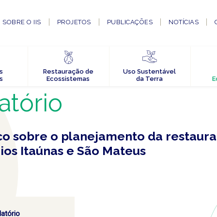
SOBRE O IIS
PROJETOS
PUBLICAÇÕES
NOTÍCIAS
s
Restauração de
Uso Sustentável
s
Ecossistemas
da Terra
E
atório
ico sobre o planejamento da restaur
rios Itaúnas e São Mateus
latório