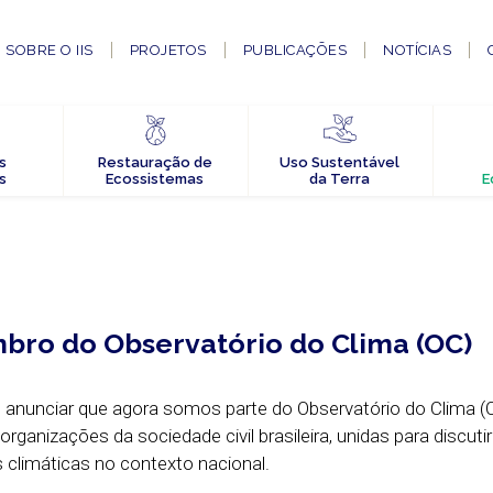
SOBRE O IIS
PROJETOS
PUBLICAÇÕES
NOTÍCIAS
s
Restauração de
Uso Sustentável
s
Ecossistemas
da Terra
E
mbro do Observatório do Clima (OC)
anunciar que agora somos parte do Observatório do Clima (
rganizações da sociedade civil brasileira, unidas para discutir
climáticas no contexto nacional.