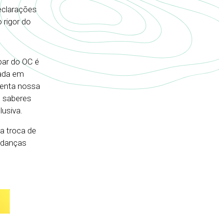
declarações
 rigor do
par do OC é
eada em
menta nossa
, saberes
lusiva.
a troca de
udanças