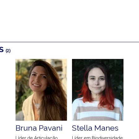
OS
(2)
Bruna Pavani
Stella Manes
Líder de Articulação
Líder em Biodiversidade