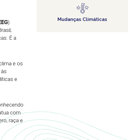
Mudanças Climáticas
SEEG
):
asil,
as. É a
clima e os
 às
íticas e
conhecendo
 atua com
ro, raça e