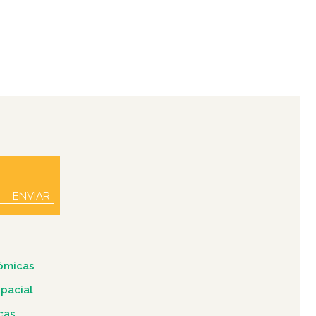
ENVIAR
ômicas
spacial
icas