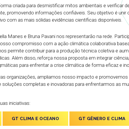
aforma criada para desmistificar mitos ambientais e verificar 
e, promovendo informações confiáveis. Seu objetivo é unir o
ivo com as mais sólidas evidências científicas disponíveis.
la Manes e Bruna Pavani nos representarão na rede. Partici
r nosso compromisso com a ação climática colaborativa bas
 nos permite contribuir para a produção técnica coletiva e au
blicas. Além disso, reforça nossa proposta em integrar ciência
áticas para enfrentar a crise climática de forma eficaz e inc
ras organizações, ampliamos nosso impacto e promovemos 
e soluções completas e inovadoras para enfrentarmos as m
as iniciativas:
GT CLIMA E OCEANO
GT GÊNERO E CLIMA