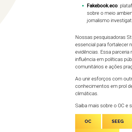
Fakebook.eco
: plat
sobre o meio ambient
jornalismo investigat
Nossas pesquisadoras Stel
essencial para fortalece
evidências. Essa parceria
influência em políticas pú
comunitários e ações pragm
Ao unir esforços com out
conhecimentos em prol d
climáticas.
Saiba mais sobre o OC e su
OC
SEEG