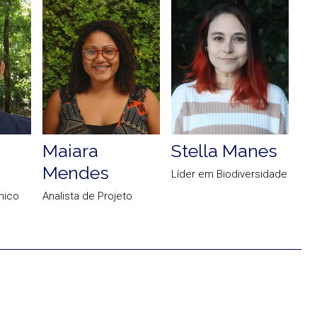
Maiara
Stella Manes
Vi
Mendes
Líder em Biodiversidade
Ger
Des
nico
Analista de Projeto