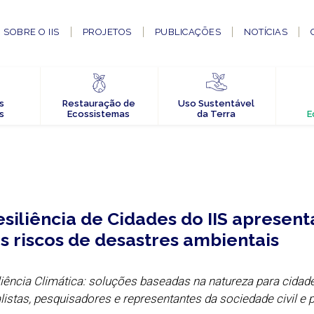
SOBRE O IIS
PROJETOS
PUBLICAÇÕES
NOTÍCIAS
s
Restauração de
Uso Sustentável
s
Ecossistemas
da Terra
E
siliência de Cidades do IIS apresent
 riscos de desastres ambientais
liência Climática: soluções baseadas na natureza para cidad
alistas, pesquisadores e representantes da sociedade civil e 