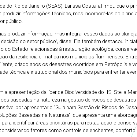
e do Rio de Janeiro (SEAS), Larissa Costa, afirmou que o prin
s produzir informações técnicas, mas incorporá-las ao plane
r público.
nas produzir informação, mas integrar esses dados ao planej
ecisão do setor público”, disse. Ela também destacou inicia
o do Estado relacionadas à restauração ecológica, conserv
ção da resiliência climática nos municípios fluminenses. Entre 
iente, criado após os desastres ocorridos em Petrópolis e v
de técnica e institucional dos municípios para enfrentar eve
a apresentação da líder de Biodiversidade do IIS, Stella Ma
ções baseadas na natureza na gestão de riscos de desastres
ponsável por apresentar o “Guia para Gestão de Riscos de Des
oluções Baseadas na Natureza”, que apresenta uma abordage
o para identificar áreas prioritárias para restauração e conser
 considerando fatores como controle de enchentes, conforto 