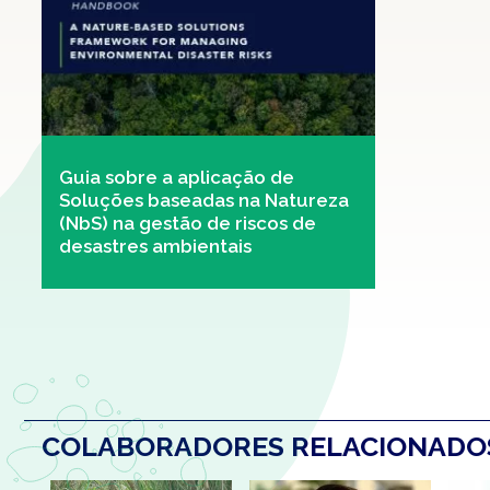
Guia sobre a aplicação de
Soluções baseadas na Natureza
(NbS) na gestão de riscos de
desastres ambientais
COLABORADORES RELACIONAD