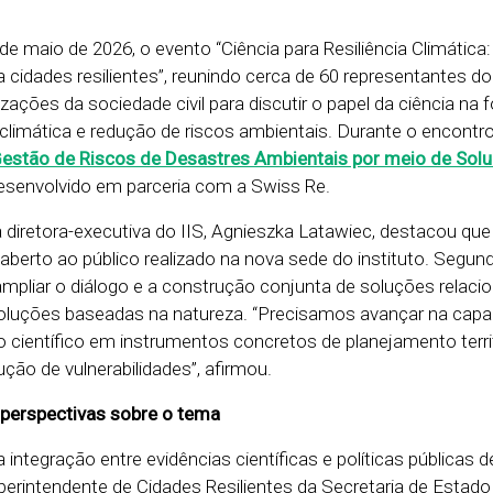
de maio de 2026, o evento “Ciência para Resiliência Climática
 cidades resilientes”, reunindo cerca de 60 representantes do
zações da sociedade civil para discutir o papel da ciência na
climática e redução de riscos ambientais. Durante o encontro,
Gestão de Riscos de Desastres Ambientais por meio de Sol
desenvolvido em parceria com a Swiss Re.
 a diretora-executiva do IIS, Agnieszka Latawiec, destacou qu
berto ao público realizado na nova sede do instituto. Segund
mpliar o diálogo e a construção conjunta de soluções relaci
s soluções baseadas na natureza. “Precisamos avançar na cap
científico em instrumentos concretos de planejamento territo
ção de vulnerabilidades”, afirmou.
perspectivas sobre o tema
 integração entre evidências científicas e políticas públicas d
perintendente de Cidades Resilientes da Secretaria de Estado