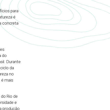
fícios para
atureza é
a concreta
ões
a do
sil. Durante
ciclo da
ureza no
o é mais
 do Rio de
ersidade e
na produção