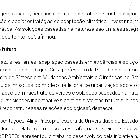
agem espacial, cenários climáticos e análise de custos e bene
ão e apoiar estratégias de adaptação climática. Investir na n
mática. As soluções baseadas na natureza são uma estratégi
 dos territórios”, afirmou.
o futuro
e azuis resilientes: adaptação baseada em evidências e soluç
 conduzido por Raquel Cruz, professora da PUC-Rio e coautor
entro de Síntese em Mudanças Ambientais e Climáticas no Bra
iu os impactos do modelo tradicional de urbanização sobre o 
ração de infraestruturas verdes e soluções baseadas na nat
duzir cidades incompatíveis com os sistemas naturais já nã
é reconstruir essas relações ecológicas”, destacou.
sentações, Aliny Pires, professora da Universidade do Estado
ora do relatório climático da Plataforma Brasileira de Biodiv
BPBES), apresentou o trabalho desenvolvido pela iniciativa 