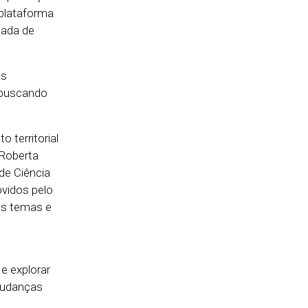
 plataforma
mada de
os
, buscando
 territorial
 Roberta
de Ciência
vidos pelo
os temas e
e explorar
mudanças