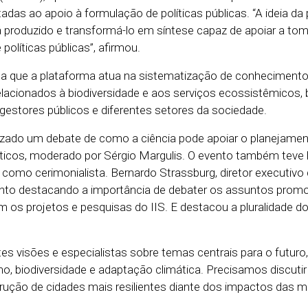
ltadas ao apoio à formulação de políticas públicas. “A ideia da
á produzido e transformá-lo em síntese capaz de apoiar a to
políticas públicas”, afirmou.
nda que a plataforma atua na sistematização de conheciment
 relacionados à biodiversidade e aos serviços ecossistêmicos
gestores públicos e diferentes setores da sociedade.
lizado um debate de como a ciência pode apoiar o planejamento
áticos, moderado por Sérgio Margulis. O evento também teve
, como cerimonialista.
Bernardo Strassburg, diretor executivo 
ento destacando a importância de debater os assuntos promo
 os projetos e pesquisas do IIS. E destacou a pluralidade d
tes visões e especialistas sobre temas centrais para o futuro,
 biodiversidade e adaptação climática. Precisamos discutir 
rução de cidades mais resilientes diante dos impactos das 