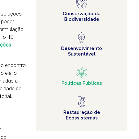
: soluções
Conservação da
Biodiversidade
 poder
 formulação
 o IIS
uções
Desenvolvimento
Sustentável
e o encontro
o ela, o
onadas à
Políticas Públicas
acidade de
rial,
Restauração de
Ecossistemas
e
 do