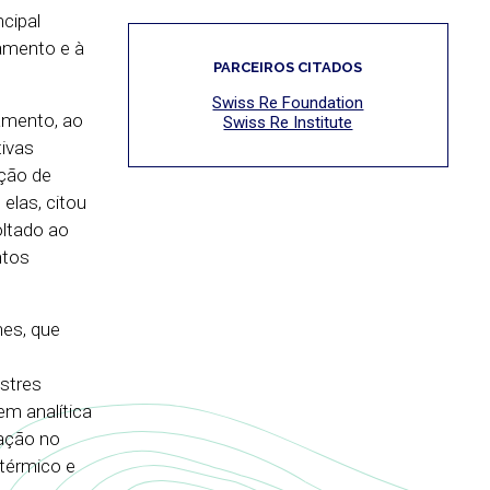
cipal
jamento e à
PARCEIROS CITADOS
Swiss Re Foundation
amento, ao
Swiss Re Institute
tivas
ação de
elas, citou
oltado ao
ntos
nes, que
astres
m analítica
vação no
térmico e