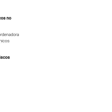
cos no
oordenadora
micos
riscos