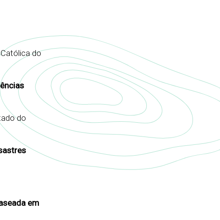
 Católica do
dências
stado do
sastres
 baseada em