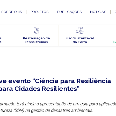
SOBRE O IIS
PROJETOS
PUBLICAÇÕES
NOTÍCIAS
s
Restauração de
Uso Sustentável
s
Ecossistemas
da Terra
E
ve evento “Ciência para Resiliência
para Cidades Resilientes”
ramação terá ainda a apresentação de um guia para aplicaçã
ureza (SbN) na gestão de desastres ambientais.