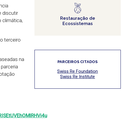
ncia
 discutir
Restauração de
 climática,
Ecossistemas
o terceiro
Baseadas na
PARCEIROS CITADOS
 parceria
Swiss Re Foundation
aptação
Swiss Re Institute
ISEtUVEhOMlRHVi4u