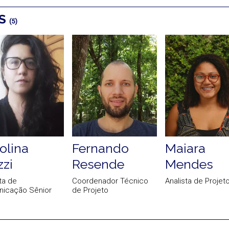
OS
(5)
olina
Fernando
Maiara
zi
Resende
Mendes
ta de
Coordenador Técnico
Analista de Projet
icação Sênior
de Projeto