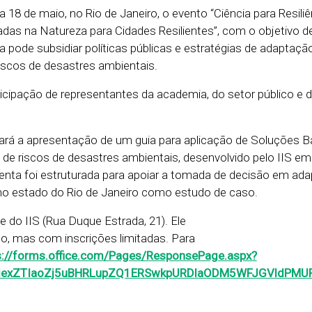
ia 18 de maio, no Rio de Janeiro, o evento “Ciência para Resiliê
das na Natureza para Cidades Resilientes”, com o objetivo de
 pode subsidiar políticas públicas e estratégias de adaptação
iscos de desastres ambientais.
icipação de representantes da academia, do setor público e d
á a apresentação de um guia para aplicação de Soluções 
de riscos de desastres ambientais, desenvolvido pelo IIS em
enta foi estruturada para apoiar a tomada de decisão em ad
 no estado do Rio de Janeiro como estudo de caso.
 do IIS (Rua Duque Estrada, 21). Ele
ito, mas com inscrições limitadas. Para
s://forms.office.com/Pages/ResponsePage.aspx?
exZTIaoZj5uBHRLupZQ1ERSwkpURDlaODM5WFJGVldPMUR