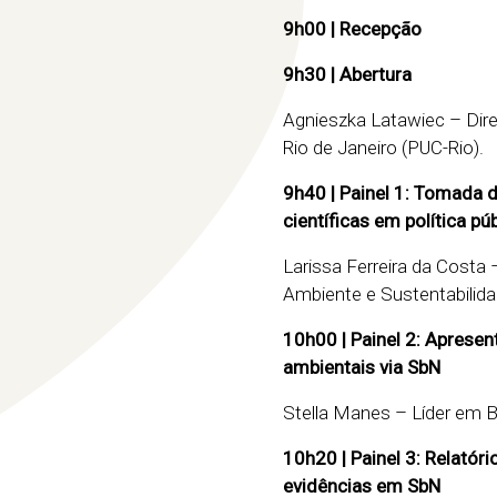
9h00
|
R
ecepção
9h30
| Abertura
Agnieszka Latawiec – Diret
Rio de Janeiro (PUC-Rio).
9h40
|
Painel 1: Tomada d
científicas em política pú
Larissa Ferreira da Costa
Ambiente e Sustentabilid
10h00 | Painel 2:
Apresent
ambientais via SbN
Stella Manes – Líder em B
10h20
| Painel 3: Relató
evidências em
SbN