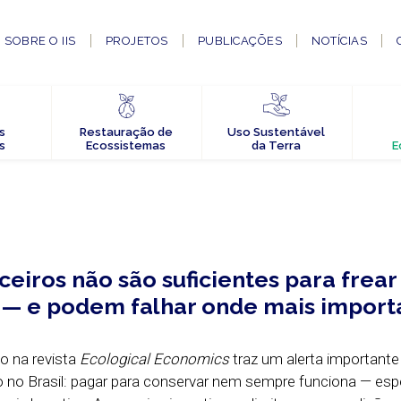
SOBRE O IIS
PROJETOS
PUBLICAÇÕES
NOTÍCIAS
s
Restauração de
Uso Sustentável
s
Ecossistemas
da Terra
E
ceiros não são suficientes para frear
— e podem falhar onde mais impor
o na revista
Ecological Economics
traz um alerta importante
 no Brasil: pagar para conservar nem sempre funciona — es