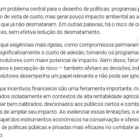
m problema central para o desenho de políticas: programa
o de vista de custo, mas gerar pouco impacto ambiental ao at
que já não desmatariam. Em outras palavras, há o risco de cr
tes, sem efetiva redução do desmatamento.
que exigências mais rígidas, como compromissos permanen
gnificativamente o custo de adesão, tornando os programas
rodutores com maior potencial de impacto. Além disso, fator
pares e percepção de risco — também afetam as decisões, in
utores desempenha um papel relevante e não pode ser igno
ue incentivos financeiros são uma ferramenta importante, 
zados isoladamente em contextos de alta rentabilidade agrícol
ser bem calibrados, direcionados aos públicos certos e com
s de ampliar seu impacto. Ao evidenciar essas limitações, o 
 papel dos instrumentos econômicos na conservação e oferec
de políticas públicas e privadas mais eficazes no combate a
o.