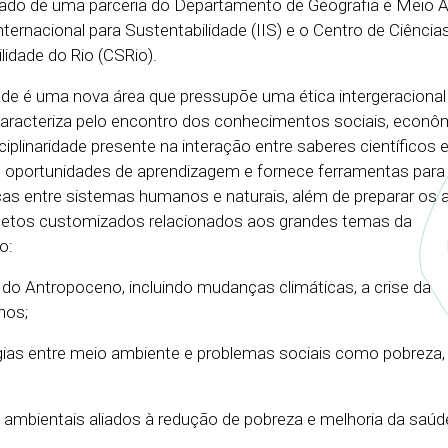
tado de uma parceria do Departamento de Geografia e Meio 
ternacional para Sustentabilidade (IIS) e o Centro de Ciência
idade do Rio (CSRio).
dade é uma nova área que pressupõe uma ética intergeracional
racteriza pelo encontro dos conhecimentos sociais, econô
ciplinaridade presente na interação entre saberes científicos 
vê oportunidades de aprendizagem e fornece ferramentas para
s entre sistemas humanos e naturais, além de preparar os 
jetos customizados relacionados aos grandes temas da
o:
s do Antropoceno, incluindo mudanças climáticas, a crise da
nos;
rgias entre meio ambiente e problemas sociais como pobreza,
s ambientais aliados à redução de pobreza e melhoria da saúd