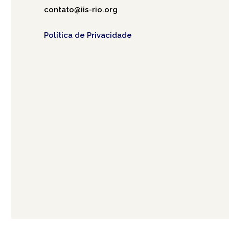
contato@iis-rio.org
Política de Privacidade
Café.art