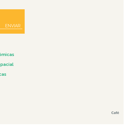
ENVIAR
ômicas
spacial
icas