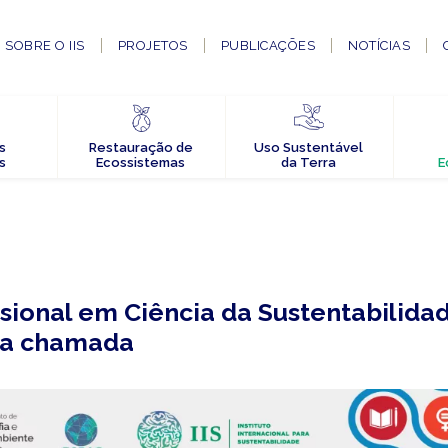
SOBRE O IIS
PROJETOS
PUBLICAÇÕES
NOTÍCIAS
s
Restauração de
Uso Sustentável
s
Ecossistemas
da Terra
E
sional em Ciência da Sustentabilida
ima chamada