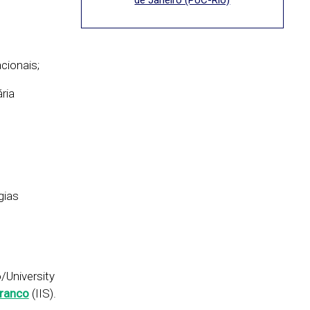
de Janeiro (PUC-Rio)
acionais;
ria
gias
m
/University
Branco
(IIS).