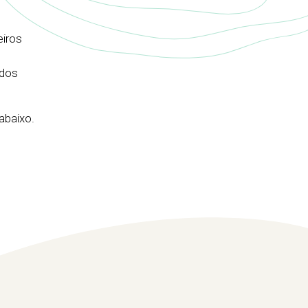
eiros
 dos
abaixo.