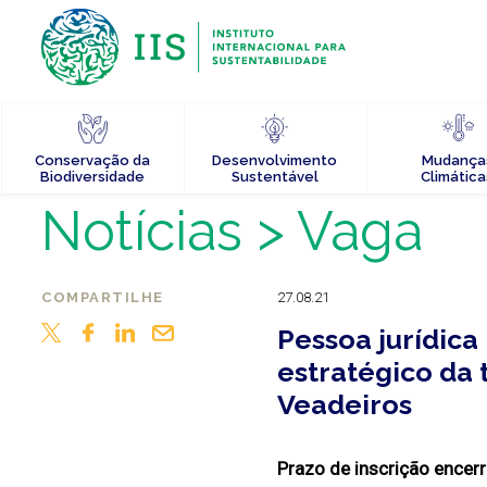
Conservação da
Desenvolvimento
Mudança
Biodiversidade
Sustentável
Climática
Notícias
> Vaga
COMPARTILHE
27.08.21
Pessoa jurídic
estratégico da 
Veadeiros
Prazo de inscrição encer