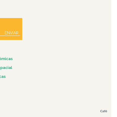
ENVIAR
ômicas
spacial
icas