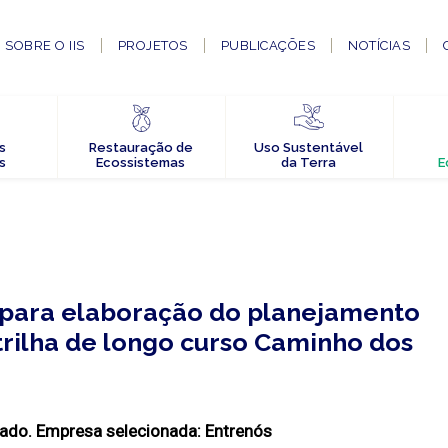
SOBRE O IIS
PROJETOS
PUBLICAÇÕES
NOTÍCIAS
s
Restauração de
Uso Sustentável
s
Ecossistemas
da Terra
E
a para elaboração do planejamento
trilha de longo curso Caminho dos
rado. Empresa selecionada: Entrenós