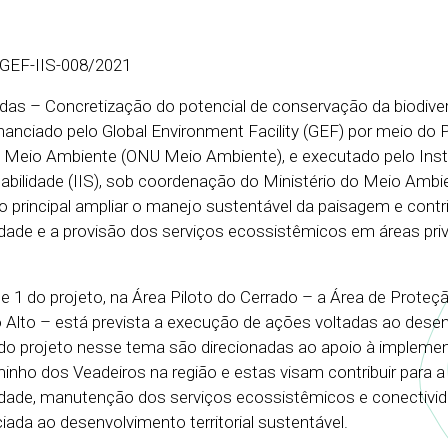
EF-IIS-008/2021
das – Concretização do potencial de conservação da biodiv
financiado pelo Global Environment Facility (GEF) por meio do
 Meio Ambiente (ONU Meio Ambiente), e executado pelo Inst
tabilidade (IIS), sob coordenação do Ministério do Meio Ambi
principal ampliar o manejo sustentável da paisagem e contri
dade e a provisão dos serviços ecossistêmicos em áreas pri
1 do projeto, na Área Piloto do Cerrado – a Área de Proteç
 Alto – está prevista a execução de ações voltadas ao dese
do projeto nesse tema são direcionadas ao apoio à impleme
inho dos Veadeiros na região e estas visam contribuir para a
idade, manutenção dos serviços ecossistêmicos e conectivi
ada ao desenvolvimento territorial sustentável.