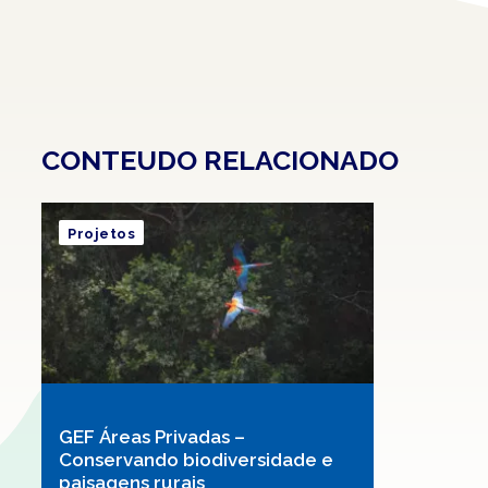
CONTEUDO RELACIONADO
Projetos
GEF Áreas Privadas –
Conservando biodiversidade e
paisagens rurais