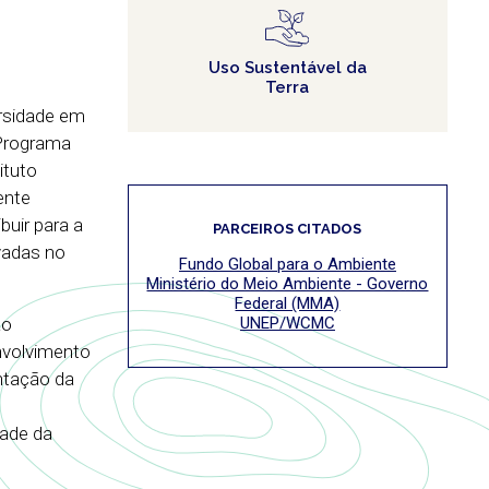
Uso Sustentável da
Terra
ersidade em
 Programa
ituto
ente
buir para a
PARCEIROS CITADOS
vadas no
Fundo Global para o Ambiente
Ministério do Meio Ambiente - Governo
Federal (MMA)
ão
UNEP/WCMC
nvolvimento
ntação da
dade da