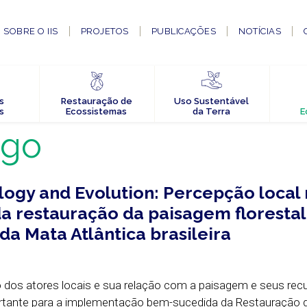
SOBRE O IIS
PROJETOS
PUBLICAÇÕES
NOTÍCIAS
s
Restauração de
Uso Sustentável
s
Ecossistemas
da Terra
E
igo
ology and Evolution: Percepção local
a restauração da paisagem florestal
da Mata Atlântica brasileira
dos atores locais e sua relação com a paisagem e seus rec
rtante para a implementação bem-sucedida da Restauração 