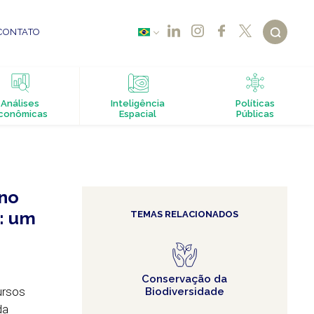
CONTATO
Análises
Inteligência
Políticas
conômicas
Espacial
Públicas
 no
: um
TEMAS RELACIONADOS
Conservação da
ursos
Biodiversidade
da