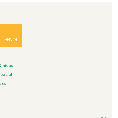
ENVIAR
ômicas
spacial
icas