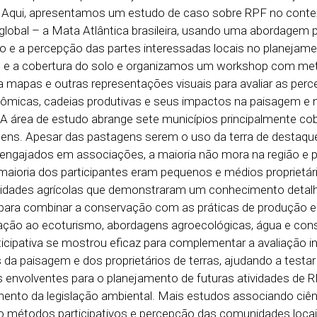
. Aqui, apresentamos um estudo de caso sobre RPF no cont
global – a Mata Atlântica brasileira, usando uma abordagem pa
to e a percepção das partes interessadas locais no planejam
o e a cobertura do solo e organizamos um workshop com me
a mapas e outras representações visuais para avaliar as per
nômicas, cadeias produtivas e seus impactos na paisagem e 
A área de estudo abrange sete municípios principalmente co
ens. Apesar das pastagens serem o uso da terra de destaque
 engajados em associações, a maioria não mora na região e
 maioria dos participantes eram pequenos e médios proprietár
ividades agrícolas que demonstraram um conhecimento detal
o para combinar a conservação com as práticas de produção 
lação ao ecoturismo, abordagens agroecológicas, água e co
cipativa se mostrou eficaz para complementar a avaliação ini
da paisagem e dos proprietários de terras, ajudando a testa
as envolventes para o planejamento de futuras atividades de 
imento da legislação ambiental. Mais estudos associando ciê
indo métodos participativos e percepção das comunidades locai