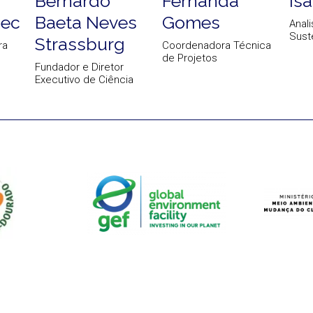
Bernardo
Fernanda
Is
iec
Baeta Neves
Gomes
Anali
Sust
Strassburg
ra
Coordenadora Técnica
de Projetos
Fundador e Diretor
Executivo de Ciência