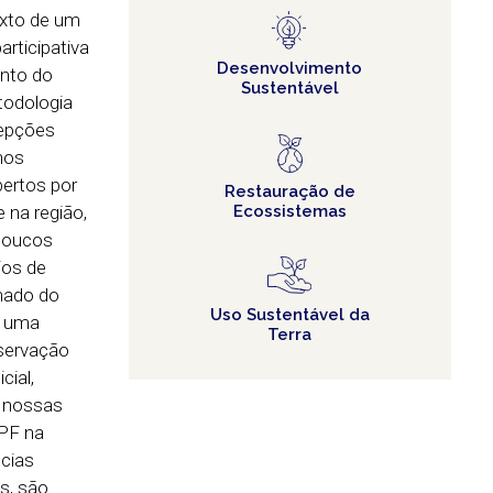
exto de um
rticipativa
Desenvolvimento
ento do
Sustentável
todologia
cepções
nos
bertos por
Restauração de
 na região,
Ecossistemas
 poucos
ios de
hado do
Uso Sustentável da
e uma
Terra
nservação
cial,
r nossas
RPF na
ncias
s, são