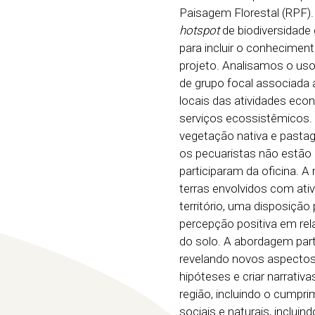
Paisagem Florestal (RPF)
hotspot
de biodiversidade 
para incluir o conhecimen
projeto. Analisamos o us
de grupo focal associada 
locais das atividades eco
serviços ecossistêmicos. 
vegetação nativa e pastag
os pecuaristas não estão
participaram da oficina. A
terras envolvidos com at
território, uma disposiçã
percepção positiva em re
do solo. A abordagem parti
revelando novos aspectos 
hipóteses e criar narrativ
região, incluindo o cumpr
sociais e naturais, inclu