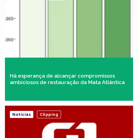
Há esperança de alcançar compromissos
ambiciosos de restauração da Mata Atlântica
Notícias
Clipping