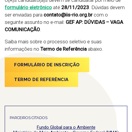
O(A)s candidato(a)s devem se candidatar por meio de
formulário eletrônico
até
28/11/2023
. Dúvidas devem
ser enviadas para
contato@iis-rio.org.br
com o
seguinte assunto no e-mail:
GEF AP: DÚVIDAS – VAGA
COMUNICAÇÃO
.
Saiba mais sobre o processo seletivo e suas
informações no
Termo de Referência
abaixo.
FORMULÁRIO DE INSCRIÇÃO
TERMO DE REFERÊNCIA
PARCEIROS CITADOS
Fundo Global para o Ambiente