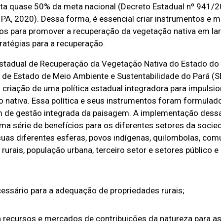
enta quase 50% da meta nacional (Decreto Estadual nº 941/
º – PA, 2020). Dessa forma, é essencial criar instrumentos e
ros para promover a recuperação da vegetação nativa em lar
ratégias para a recuperação.
Estadual de Recuperação da Vegetação Nativa do Estado do
a de Estado de Meio Ambiente e Sustentabilidade do Pará (
 criação de uma política estadual integradora para impulsio
 nativa. Essa política e seus instrumentos foram formulad
de gestão integrada da paisagem. A implementação dessa 
uma série de benefícios para os diferentes setores da socie
suas diferentes esferas, povos indígenas, quilombolas, co
s rurais, população urbana, terceiro setor e setores público e
essário para a adequação de propriedades rurais;
recursos e mercados de contribuições da natureza para as