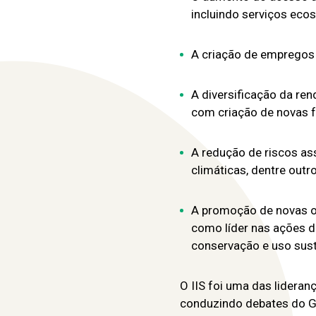
incluindo serviços eco
A criação de empregos r
A diversificação da ren
com criação de novas f
A redução de riscos as
climáticas, dentre outro
A promoção de novas op
como líder nas ações 
conservação e uso sust
O IIS foi uma das lideran
conduzindo debates do Gr