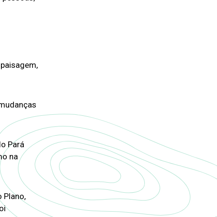
a paisagem,
s mudanças
do Pará
mo na
 Plano,
oi