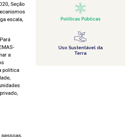
2020, Seção
 mecanismos
ga escala,
Políticas Públicas
 Pará
SEMAS-
Uso Sustentável da
Terra
nar a
os
política
dade,
munidades
 privado,
 pessoas,