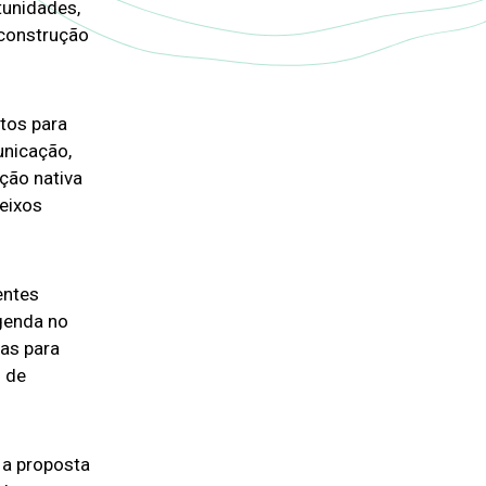
tunidades,
 construção
tos para
nicação,
ção nativa
eixos
entes
genda no
das para
 de
 a proposta