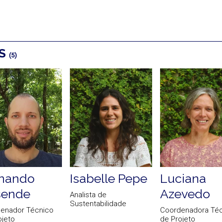
OS
(5)
rnando
Isabelle Pepe
Luciana
sende
Azevedo
Analista de
Sustentabilidade
enador Técnico
Coordenadora Téc
ojeto
de Projeto