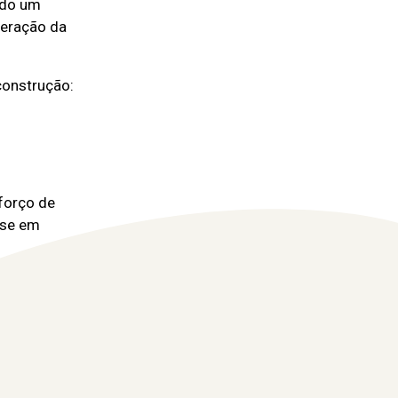
ndo um
uperação da
construção:
forço de
u-se em