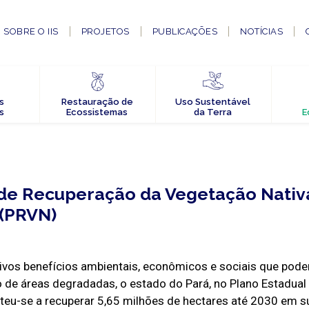
SOBRE O IIS
PROJETOS
PUBLICAÇÕES
NOTÍCIAS
s
Restauração de
Uso Sustentável
s
Ecossistemas
da Terra
E
 de Recuperação da Vegetação Nativ
 (PRVN)
vos benefícios ambientais, econômicos e sociais que pod
 de áreas degradadas, o estado do Pará, no Plano Estadua
eu-se a recuperar 5,65 milhões de hectares até 2030 em s