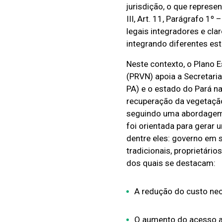
jurisdição, o que repres
III, Art. 11, Parágrafo 1
legais integradores e cla
integrando diferentes est
Neste contexto, o Plano 
(PRVN) apoia a
Secretari
PA)
e o estado do Pará na
recuperação da vegetação
seguindo uma abordagem 
foi orientada para gerar 
dentre eles: governo em 
tradicionais, proprietário
dos quais se destacam:
A redução do custo nec
O aumento do acesso a 