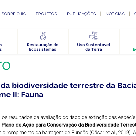
SOBRE O IIS
PROJETOS
PUBLICAÇÕES
NOTÍCIAS
s
Restauração de
Uso Sustentável
s
Ecossistemas
da Terra
E
ro
da biodiversidade terrestre da Baci
me II: Fauna
 os resultados da avaliação do risco de extinção das espécie
o
Plano de Ação para Conservação da Biodiversidade Terres
lo rompimento da barragem de Fundão (Cäsar et al., 2018). 