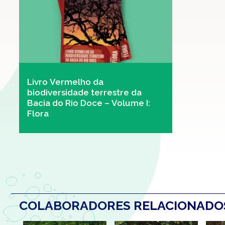
Livro Vermelho da
biodiversidade terrestre da
Bacia do Rio Doce – Volume I:
Flora
COLABORADORES RELACIONAD