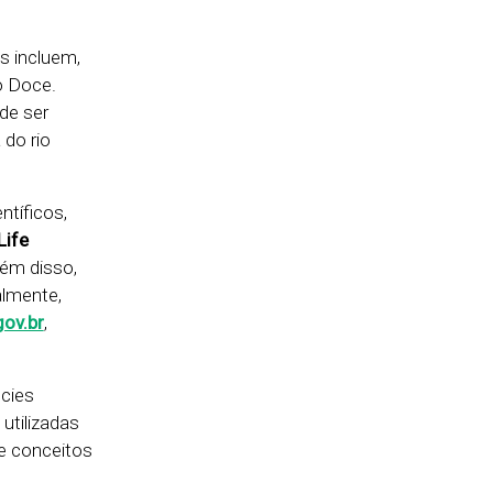
s incluem,
o Doce.
de ser
 do rio
ntíficos,
Life
lém disso,
almente,
gov.br
,
écies
utilizadas
e conceitos