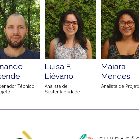
rnando
Luisa F.
Maiara
sende
Liévano
Mendes
denador Técnico
Analista de
Analista de Projet
ojeto
Sustentabilidade