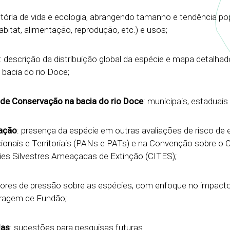
istória de vida e ecologia, abrangendo tamanho e tendência po
abitat, alimentação, reprodução, etc.) e usos;
: descrição da distribuição global da espécie e mapa detalhad
 bacia do rio Doce;
de Conservação na bacia do rio Doce
: municipais, estaduais 
vação
: presença da espécie em outras avaliações de risco de 
onais e Territoriais (PANs e PATs) e na Convenção sobre o
ies Silvestres Ameaçadas de Extinção (CITES);
tores de pressão sobre as espécies, com enfoque no impact
rragem de Fundão;
das
: sugestões para pesquisas futuras.