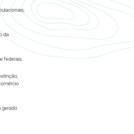
pulacionais,
o da
e federais;
extinção,
 Comércio
o gerado