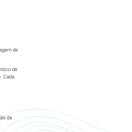
ragem de
risco de
e. Cada
ação da