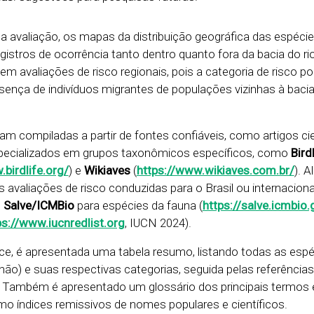
da avaliação, os mapas da distribuição geográfica das espécie
gistros de ocorrência tanto dentro quanto fora da bacia do ri
m avaliações de risco regionais, pois a categoria de risco po
ença de indivíduos migrantes de populações vizinhas à bacia
m compiladas a partir de fontes confiáveis, como artigos cie
s especializados em grupos taxonômicos específicos, como
Bird
.birdlife.org/
) e
Wikiaves
(
https://www.wikiaves.com.br/
). A
 avaliações de risco conduzidas para o Brasil ou internacion
o
Salve/ICMBio
para espécies da fauna (
https://salve.icmbio.
ps://www.iucnredlist.org
, IUCN 2024).
dice, é apresentada uma tabela resumo, listando todas as esp
o) e suas respectivas categorias, seguida pelas referências 
. Também é apresentado um glossário dos principais termos 
omo índices remissivos de nomes populares e científicos.