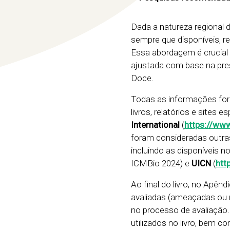
Dada a natureza regional 
sempre que disponíveis, re
Essa abordagem é crucial e
ajustada com base na pres
Doce.
Todas as informações fora
livros, relatórios e site
International
(
https://www
foram consideradas outras
incluindo as disponíveis n
ICMBio 2024) e
UICN
(
htt
Ao final do livro, no Apên
avaliadas (ameaçadas ou nã
no processo de avaliação
utilizados no livro, bem c