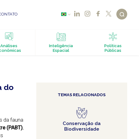
CONTATO
Análises
Inteligência
Políticas
conômicas
Espacial
Públicas
a do
TEMAS RELACIONADOS
s da fauna
Conservação da
tre (PABT)
,
Biodiversidade
As