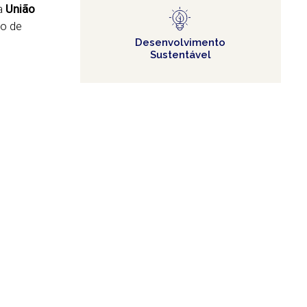
a
União
co de
Desenvolvimento
Sustentável