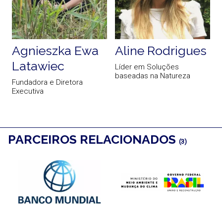
Agnieszka Ewa
Aline Rodrigues
Latawiec
Líder em Soluções
baseadas na Natureza
Fundadora e Diretora
C
Executiva
P
PARCEIROS RELACIONADOS
(3)