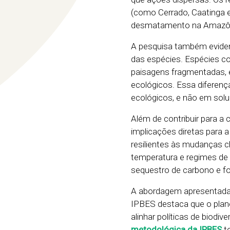
(como Cerrado, Caatinga e
desmatamento na Amazônia
A pesquisa também eviden
das espécies. Espécies 
paisagens fragmentadas, 
ecológicos. Essa diferenç
ecológicos, e não em solu
Além de contribuir para a
implicações diretas para
resilientes às mudanças c
temperatura e regimes de
sequestro de carbono e fo
A abordagem apresentada 
IPBES destaca que o planej
alinhar políticas de biodiv
metodológica da IPBES
te