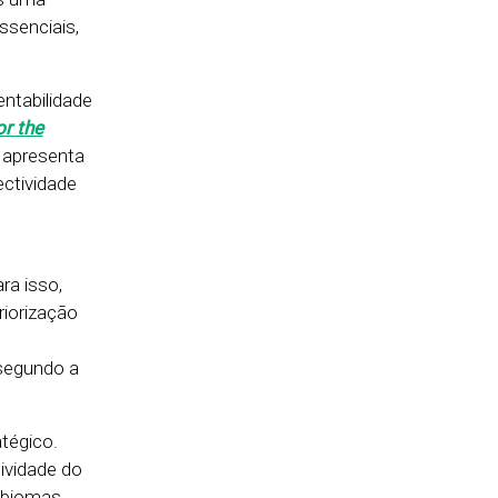
ssenciais,
ntabilidade
or the
, apresenta
ctividade
ra isso,
riorização
 segundo a
tégico.
ividade do
e biomas