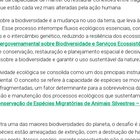
que estão cada vez mais alteradas pela ação humana.
sobre a biodiversidade é a mudança no uso da terra, que leva à
. Esse processo interrompe fluxos ecológicos essenciais, c
e o intercâmbio genético, reduzindo a resiliência dos ecoss
tergovernamental sobre Biodiversidade e Serviços Ecossis
re conservação, restauração e planejamento espacial é decisi
sobre a biodiversidade e garantir o uso sustentável da nature
ividade ecológica se consolida como um dos principais inst
biental. O conceito se refere à capacidade de espécies se mo
fragmentadas, um fator determinante para a sobrevivência d
ção e manutenção dos processos ecológicos que sustentam 
servação de Espécies Migratórias de Animais Silvestres –
ntra uma das maiores biodiversidades do planeta, o desafio é
pécies estão ameaçadas de extinção, com a destruição de ha
essa perda. Nesse cenário, garantir conectividade não é apen