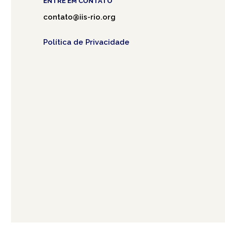
ENTRE EM CONTATO
contato@iis-rio.org
Política de Privacidade
Café.art