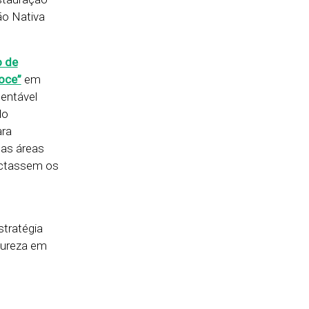
ão Nativa
o de
oce”
em
entável
lo
ara
 as áreas
nectassem os
stratégia
tureza em