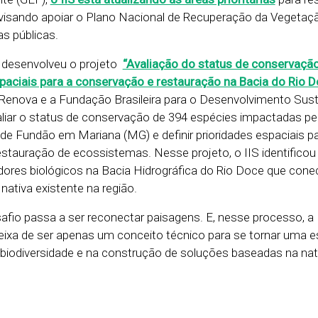
 visando apoiar o Plano Nacional de Recuperação da Vegetaç
as públicas.
 desenvolveu o projeto
“Avaliação do status de conservaçã
paciais para a conservação e restauração na Bacia do Rio D
Renova e a Fundação Brasileira para o Desenvolvimento Sust
valiar o status de conservação de 394 espécies impactadas pe
e Fundão em Mariana (MG) e definir prioridades espaciais p
stauração de ecossistemas. Nesse projeto, o IIS identificou
rredores biológicos na Bacia Hidrográfica do Rio Doce que co
ativa existente na região.
safio passa a ser reconectar paisagens. E, nesse processo, a
eixa de ser apenas um conceito técnico para se tornar uma e
 biodiversidade e na construção de soluções baseadas na na