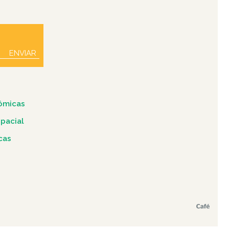
ENVIAR
ômicas
spacial
icas