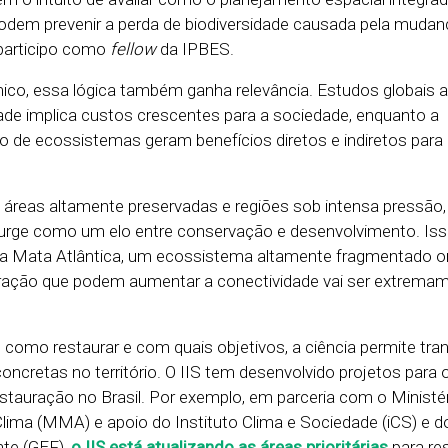
odem prevenir a perda de biodiversidade causada pela muda
 participo como
fellow
da IPBES.
ico, essa lógica também ganha relevância. Estudos globais
dade implica custos crescentes para a sociedade, enquanto a
 de ecossistemas geram benefícios diretos e indiretos para 
 áreas altamente preservadas e regiões sob intensa pressão,
surge como um elo entre conservação e desenvolvimento. Iss
na Mata Atlântica, um ecossistema altamente fragmentado 
auração que podem aumentar a conectividade vai ser extrema
, como restaurar e com quais objetivos, a ciência permite tr
cretas no território. O IIS tem desenvolvido projetos para o
estauração no Brasil. Por exemplo, em parceria com o Ministé
ima (MMA) e apoio do Instituto Clima e Sociedade (iCS) e 
nte (GEF),
o IIS está atualizando as áreas prioritárias
para re