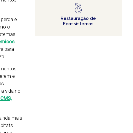
Restauração de
 perda e
Ecossistemas
omo o
istemas.
têmicos
va para
za.
rumentos
verem e
as
a vida no
 CMS,
 ainda mais
bitats
as uma