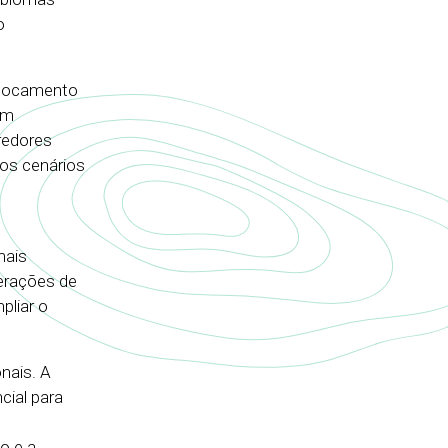
o
slocamento
em
redores
os cenários
m
mais
terações de
pliar o
nais. A
cial para
o e a