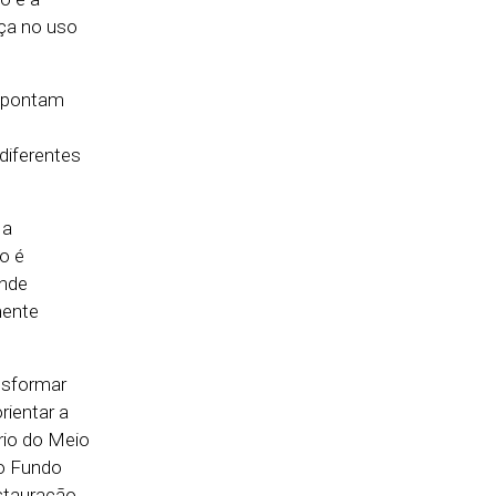
nça no uso
 apontam
diferentes
 a
o é
onde
mente
ansformar
rientar a
rio do Meio
do Fundo
stauração