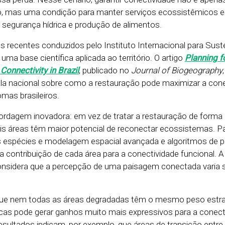
o, mas uma condição para manter serviços ecossistêmicos e
 segurança hídrica e produção de alimentos.
 recentes conduzidos pelo Instituto Internacional para Suste
uma base científica aplicada ao território. O artigo
Planning f
Connectivity in Brazil
, publicado no
Journal of Biogeography
ala nacional sobre como a restauração pode maximizar a cone
mas brasileiros.
ordagem inovadora: em vez de tratar a restauração de forma
is áreas têm maior potencial de reconectar ecossistemas. Pa
das espécies e modelagem espacial avançada e algoritmos de p
, a contribuição de cada área para a conectividade funcional. A
considera que a percepção de uma paisagem conectada varia
a que nem todas as áreas degradadas têm o mesmo peso estra
icas pode gerar ganhos muito mais expressivos para a conect
esultados indicam, por exemplo, que áreas de transição entr