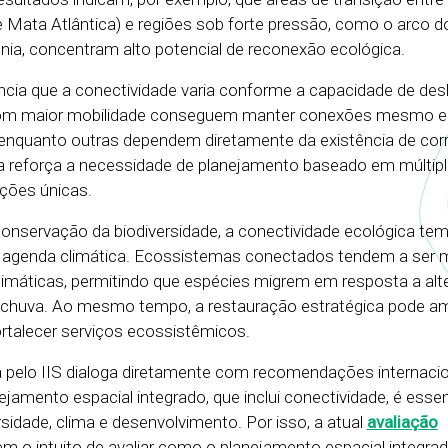
 Mata Atlântica) e regiões sob forte pressão, como o arco d
, concentram alto potencial de reconexão ecológica.
cia que a conectividade varia conforme a capacidade de de
com maior mobilidade conseguem manter conexões mesmo 
enquanto outras dependem diretamente da existência de cor
a reforça a necessidade de planejamento baseado em múltipl
ções únicas.
 conservação da biodiversidade, a conectividade ecológica te
 a agenda climática. Ecossistemas conectados tendem a ser 
limáticas, permitindo que espécies migrem em resposta a al
 chuva. Ao mesmo tempo, a restauração estratégica pode am
rtalecer serviços ecossistêmicos.
pelo IIS dialoga diretamente com recomendações internacio
amento espacial integrado, que inclui conectividade, é essen
ersidade, clima e desenvolvimento. Por isso, a atual
avaliação
m o intuito de avaliar como o planejamento espacial integrad