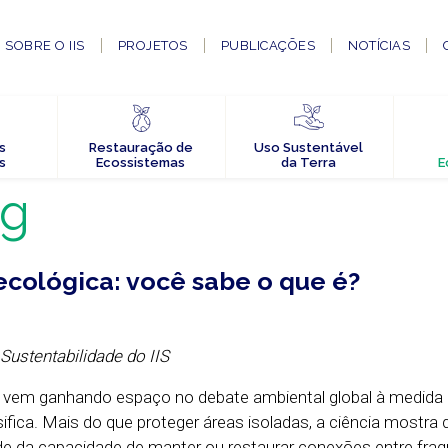
SOBRE O IIS
PROJETOS
PUBLICAÇÕES
NOTÍCIAS
s
Restauração de
Uso Sustentável
s
Ecossistemas
da Terra
E
og
cológica: você sabe o que é?
 Sustentabilidade do IIS
a vem ganhando espaço no debate ambiental global à medida 
sifica. Mais do que proteger áreas isoladas, a ciência mostra 
 da capacidade de manter ou restaurar conexões entre fra