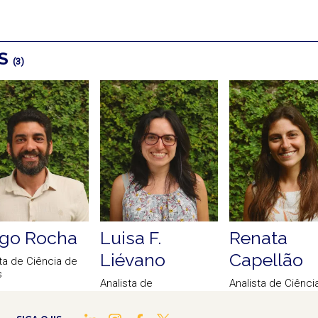
OS
(3)
go Rocha
Luisa F.
Renata
Liévano
Capellão
ta de Ciência de
s
Analista de
Analista de Ciênci
Sustentabilidade
Dados