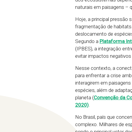
naturais em paisagens – 
Hoje, a principal pressão 
fragmentação de habitats
deslocamento de espécies 
Segundo a
Plataforma In
(IPBES), a integração ent
evitar impactos negativos 
Nesse contexto, a conect
para enfrentar a crise am
interagirem em paisagens 
espécies, além de adapta
planeta (
Convenção da Con
2020)
.
No Brasil, país que conce
complexo. Milhares de es
sendo o principal vetor d