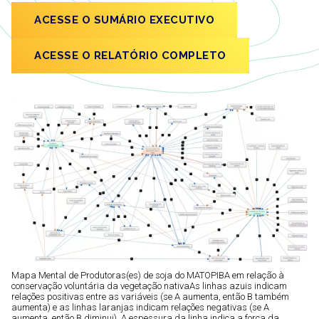
ACESSE O SUMÁRIO EXECUTIVO
ACESSE O RELATÓRIO COMPLETO
Mapa Mental de Produtoras(es) de soja do MATOPIBA em relação à
conservação voluntária da vegetação nativaAs linhas azuis indicam
relações positivas entre as variáveis (se A aumenta, então B também
aumenta) e as linhas laranjas indicam relações negativas (se A
aumenta, então B diminui). A espessura da linha indica a força da